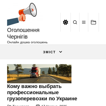
Оголошення
Перейти
Чернігів
до
вмісту
Оголошення
Чернігів
Онлайн дошка оголошень
ЗМІСТ
Кому важно выбрать
профессиональные
грузоперевозки по Украине