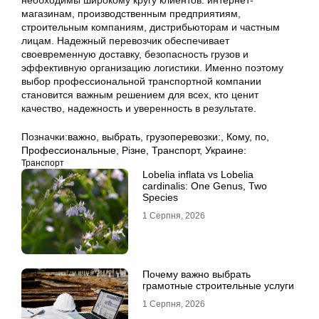
необходимы широкому кругу клиентов: интернет-
магазинам, производственным предприятиям,
строительным компаниям, дистрибьюторам и частным
лицам. Надежный перевозчик обеспечивает
своевременную доставку, безопасность грузов и
эффективную организацию логистики. Именно поэтому
выбор профессиональной транспортной компании
становится важным решением для всех, кто ценит
качество, надежность и уверенность в результате.
Позначки:
важно
,
выбрать
,
грузоперевозки:
,
Кому
,
по
,
Профессиональные
,
Різне
,
Транспорт
,
Украине:
Транспорт
Lobelia inflata vs Lobelia
cardinalis: One Genus, Two
Species
1 Серпня, 2026
Почему важно выбрать
грамотные строительные услуги
1 Серпня, 2026