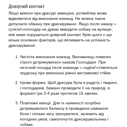
Довірчий контакт
Якщо вимоги при дресурі завищені, ротвейлер може
відмовитися від виконання команд. Не можна також
допускати обману при дресируванні. Якщо після наказу »
гуляти!»господар не думає виводити собаку на вулицю,
між ними порушиться довірчий контакт. Крім цього є ще
кілька основних факторів, що впливають на успішність
дресирування:
Чистота виконання команд. Вихованець повинен
строго дотримуватися наказів Господаря. При
неточній посадці після команди » сидіти!»з’являться
труднощі при виконанні рівної виставкової стійки.
Ігрова форма. Щоб дресура була в радість і тварині,
і господареві, бажано проводити її на природі, в
форматі гри 3-4 рази протягом 15 хвилин.
Позитивні емоції. Для їх наявності потрібно
дотримуватися балансу в проведенні навчання.
Коли і скільки часу тренуватися, залежить від
погодних умов, самопочуття дресирувальника і
собаки.