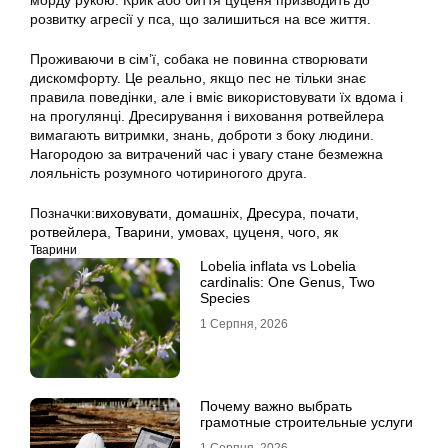
морду рукою. Крик або биття цуценя призводить до
розвитку агресії у пса, що залишиться на все життя.
Проживаючи в сім’ї, собака не повинна створювати
дискомфорту. Це реально, якщо пес не тільки знає
правила поведінки, але і вміє використовувати їх вдома і
на прогулянці. Дресирування і виховання ротвейлера
вимагають витримки, знань, доброти з боку людини.
Нагородою за витрачений час і увагу стане безмежна
лояльність розумного чотириногого друга.
Позначки:
виховувати
,
домашніх
,
Дресура
,
почати
,
ротвейлера
,
Тварини
,
умовах
,
цуценя
,
чого
,
як
Тварини
Lobelia inflata vs Lobelia
cardinalis: One Genus, Two
Species
1 Серпня, 2026
Почему важно выбрать
грамотные строительные услуги