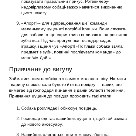
показувати правильний прикус. Ротвейлеру-
недовірливому собаці-важко навчитися виконанню
цього наказу.
«Апорт!»- для відпрацювання цієї команди
маленькому цуценяті потрібні іграшки. Вони служать
для забави, а ще сприятливо впливають на розвиток
зубів пса. Під час прогулянки господар кидає
іграшку, і щеня чує «Апорт!»Як тільки собака взяла
предмет в зуби, повинні послідувати команди» до
мене!»і» Дай!»
Привчання до вигулу
Займатися цим необхідно з самого молодого віку. Навчити
тварину спокою коли будете йти на повідку — навик, що
вимагає від господаря пізнання в даній області і терпіння.
Привчання цуценя до повідця проходить такі етапи:
Собака розглядає і обнюхує повідець.
Господар одягає нашийник цуценяті, щоб той звикав
до нового аксесуару.
Нашийник одягається при кожному зборі на