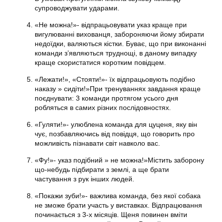
супроводжувати ударами.
«Не можна!»- відпрацьовувати указ краще при
вигулюванні вихованця, забороняючи йому збирати
недоїдки, валяються кістки. Буває, що при виконанні
команди з’являються труднощі, в даному випадку
краще скористатися коротким повідцем.
«Лежати!», «Стояти!»- їх відпрацьовують подібно
наказу » сидіти!»При тренуваннях завдання краще
поєднувати: 3 команди протягом усього дня
робляться в самих різних послідовностях.
«Гуляти!»- улюблена команда для цуценя, яку він
чує, позбавляючись від повідця, що говорить про
можливість пізнавати світ навколо вас.
«Фу!»- указ подібний » не можна!»Містить заборону
що-небудь підбирати з землі, а ще брати
частування з рук інших людей.
«Покажи зуби!»- важлива команда, без якої собака
не зможе брати участь у виставках. Відпрацювання
починається з 3-х місяців. Щеня повинен вміти