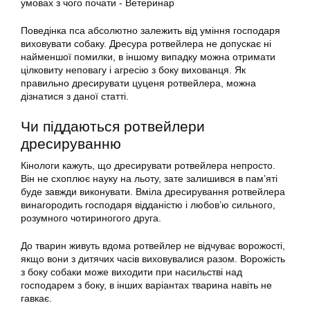
Поведінка пса абсолютно залежить від уміння господаря
виховувати собаку. Дресура ротвейлера не допускає ні
найменшої помилки, в іншому випадку можна отримати
цілковиту неповагу і агресію з боку вихованця. Як
правильно дресирувати цуценя ротвейлера, можна
дізнатися з даної статті.
Чи піддаються ротвейлери
дресируванню
Кінологи кажуть, що дресирувати ротвейлера непросто.
Він не схоплює науку на льоту, зате залишився в пам’яті
буде завжди виконувати. Вміла дресирування ротвейлера
винагородить господаря відданістю і любов’ю сильного,
розумного чотириногого друга.
До тварин живуть вдома ротвейлер не відчуває ворожості,
якщо вони з дитячих часів виховувалися разом. Ворожість
з боку собаки може виходити при насильстві над
господарем з боку, в інших варіантах тварина навіть не
гавкає.