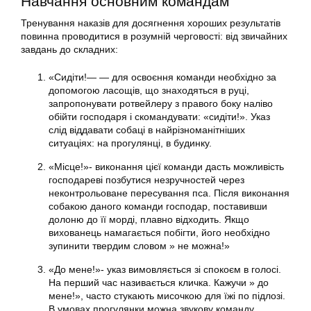
Навчання основним командам
Тренування наказів для досягнення хороших результатів
повинна проводитися в розумній черговості: від звичайних
завдань до складних:
«Сидіти!— — для освоєння команди необхідно за
допомогою ласощів, що знаходяться в руці,
запропонувати ротвейлеру з правого боку наліво
обійти господаря і скомандувати: «сидіти!». Указ
слід віддавати собаці в найрізноманітніших
ситуаціях: на прогулянці, в будинку.
«Місце!»- виконання цієї команди дасть можливість
господареві позбутися незручностей через
неконтрольоване пересування пса. Після виконання
собакою даного команди господар, поставивши
долоню до її морді, плавно відходить. Якщо
вихованець намагається побігти, його необхідно
зупинити твердим словом » не можна!»
«До мене!»- указ вимовляється зі спокоєм в голосі.
На перший час називається кличка. Кажучи » до
мене!», часто стукають мисочкою для їжі по підлозі.
В умовах прогулянки можна звукову команду