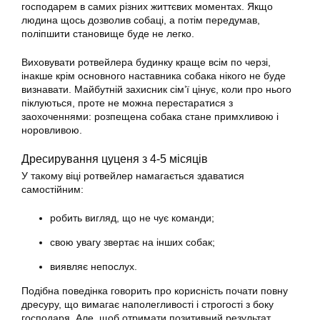
господарем в самих різних життєвих моментах. Якщо
людина щось дозволив собаці, а потім передумав,
поліпшити становище буде не легко.
Виховувати ротвейлера будинку краще всім по черзі,
інакше крім основного наставника собака нікого не буде
визнавати. Майбутній захисник сім’ї цінує, коли про нього
піклуються, проте не можна перестаратися з
заохоченнями: розпещена собака стане примхливою і
норовливою.
Дресирування цуценя з 4-5 місяців
У такому віці ротвейлер намагається здаватися
самостійним:
робить вигляд, що не чує команди;
свою увагу звертає на інших собак;
виявляє непослух.
Подібна поведінка говорить про корисність почати повну
дресуру, що вимагає наполегливості і строгості з боку
господаря. Але, щоб отримати позитивний результат,