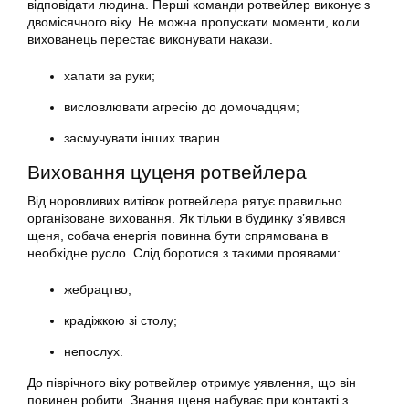
відповідати людина. Перші команди ротвейлер виконує з
двомісячного віку. Не можна пропускати моменти, коли
вихованець перестає виконувати накази.
хапати за руки;
висловлювати агресію до домочадцям;
засмучувати інших тварин.
Виховання цуценя ротвейлера
Від норовливих витівок ротвейлера рятує правильно
організоване виховання. Як тільки в будинку з’явився
щеня, собача енергія повинна бути спрямована в
необхідне русло. Слід боротися з такими проявами:
жебрацтво;
крадіжкою зі столу;
непослух.
До піврічного віку ротвейлер отримує уявлення, що він
повинен робити. Знання щеня набуває при контакті з