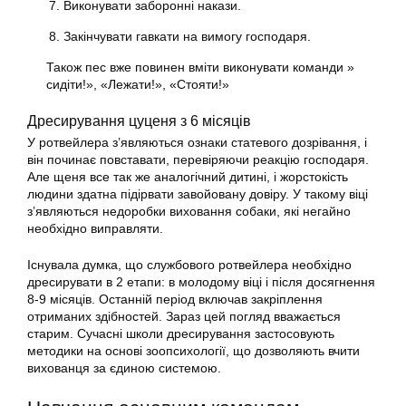
Виконувати заборонні накази.
Закінчувати гавкати на вимогу господаря.
Також пес вже повинен вміти виконувати команди »
сидіти!», «Лежати!», «Стояти!»
Дресирування цуценя з 6 місяців
У ротвейлера з’являються ознаки статевого дозрівання, і
він починає повставати, перевіряючи реакцію господаря.
Але щеня все так же аналогічний дитині, і жорстокість
людини здатна підірвати завойовану довіру. У такому віці
з’являються недоробки виховання собаки, які негайно
необхідно виправляти.
Існувала думка, що службового ротвейлера необхідно
дресирувати в 2 етапи: в молодому віці і після досягнення
8-9 місяців. Останній період включав закріплення
отриманих здібностей. Зараз цей погляд вважається
старим. Сучасні школи дресирування застосовують
методики на основі зоопсихології, що дозволяють вчити
вихованця за єдиною системою.