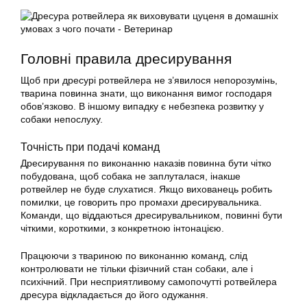
Головні правила дресирування
Щоб при дресурі ротвейлера не з’явилося непорозумінь,
тварина повинна знати, що виконання вимог господаря
обов’язково. В іншому випадку є небезпека розвитку у
собаки непослуху.
Точність при подачі команд
Дресирування по виконанню наказів повинна бути чітко
побудована, щоб собака не заплуталася, інакше
ротвейлер не буде слухатися. Якщо вихованець робить
помилки, це говорить про промахи дресирувальника.
Команди, що віддаються дресирувальником, повинні бути
чіткими, короткими, з конкретною інтонацією.
Працюючи з твариною по виконанню команд, слід
контролювати не тільки фізичний стан собаки, але і
психічний. При несприятливому самопочутті ротвейлера
дресура відкладається до його одужання.