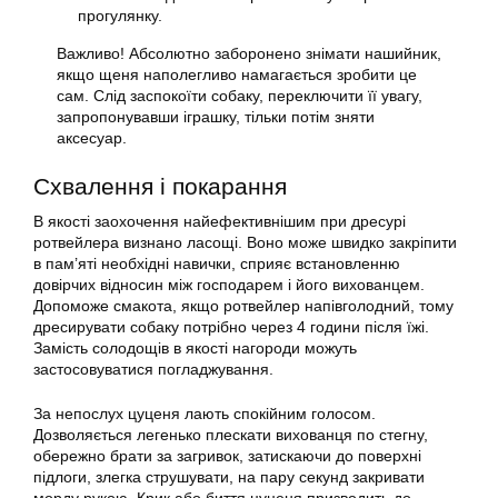
прогулянку.
Важливо! Абсолютно заборонено знімати нашийник,
якщо щеня наполегливо намагається зробити це
сам. Слід заспокоїти собаку, переключити її увагу,
запропонувавши іграшку, тільки потім зняти
аксесуар.
Схвалення і покарання
В якості заохочення найефективнішим при дресурі
ротвейлера визнано ласощі. Воно може швидко закріпити
в пам’яті необхідні навички, сприяє встановленню
довірчих відносин між господарем і його вихованцем.
Допоможе смакота, якщо ротвейлер напівголодний, тому
дресирувати собаку потрібно через 4 години після їжі.
Замість солодощів в якості нагороди можуть
застосовуватися погладжування.
За непослух цуценя лають спокійним голосом.
Дозволяється легенько плескати вихованця по стегну,
обережно брати за загривок, затискаючи до поверхні
підлоги, злегка струшувати, на пару секунд закривати