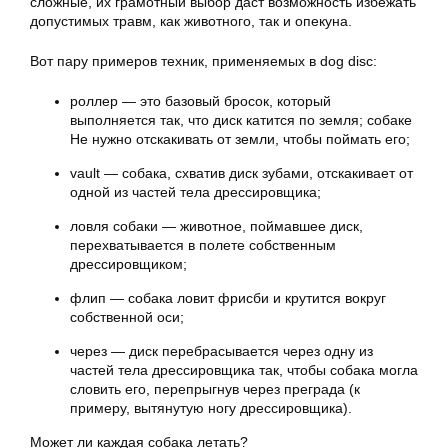
сложные, их грамотный выбор даст возможность избежать
допустимых травм, как животного, так и опекуна.
Вот пару примеров техник, применяемых в dog disc:
роллер — это базовый бросок, который
выполняется так, что диск катится по земля; собаке
Не нужно отскакивать от земли, чтобы поймать его;
vault — собака, схватив диск зубами, отскакивает от
одной из частей тела дрессировщика;
ловля собаки — животное, поймавшее диск,
перехватывается в полете собственным
дрессировщиком;
флип — собака ловит фрисби и крутится вокруг
собственной оси;
через — диск перебрасывается через одну из
частей тела дрессировщика так, чтобы собака могла
словить его, перепрыгнув через преграда (к
примеру, вытянутую ногу дрессировщика).
Может ли каждая собака летать?