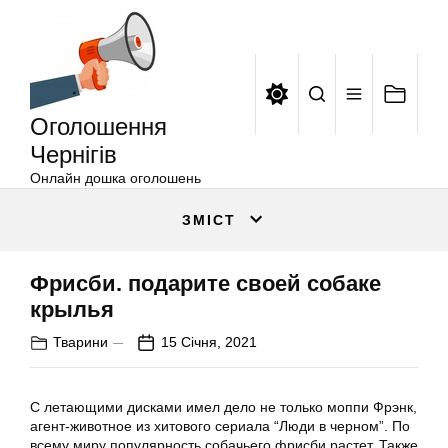
Оголошення
Перейти
Чернігів
до
вмісту
Оголошення
Чернігів
Онлайн дошка оголошень
ЗМІСТ
Фрисби. подарите своей собаке
крылья
Тварини
15 Січня, 2021
С летающими дисками имел дело не только моппи Фрэнк,
агент-животное из хитового сериала “Люди в черном”. По
всему миру популярность собачьего фрисби растет. Также