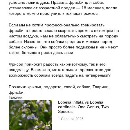
успешно ловить диск. Правила фрисби для собак
устанавливают возрастной предел — 18 месяцев, после
которого можно приступить к технике прыжков.
Если мы не хотим профессионально тренировать
фрисби, а просто весело скоротать время с питомцем на
чистом воздухе, нам не обязательно смотреть на породу
собаки. Известно, что собаки средних и мелких пород
более склонны. Они просто более подвижны и не имеют
такого большого риска дисплазии.
Фрисби приносит радость как животному, так и его
владельцу. Возможно, метательная тарелка тоже даст
возможность собакам всегда падать на четвереньки?
Позначки:
крылья
,
подарите
,
своей
,
собаке
,
Тварини
,
фрисби.
Тварини
Lobelia inflata vs Lobelia
cardinalis: One Genus, Two
Species
1 Серпня, 2026