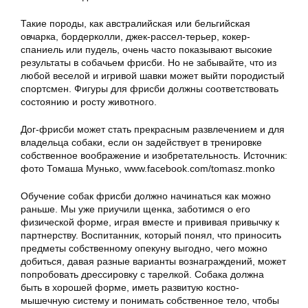
Такие породы, как австралийская или бельгийская
овчарка, бордерколли, джек-рассел-терьер, кокер-
спаниель или пудель, очень часто показывают высокие
результаты в собачьем фрисби. Но не забывайте, что из
любой веселой и игривой шавки может выйти породистый
спортсмен. Фигуры для фрисби должны соответствовать
состоянию и росту животного.
Дог-фрисби может стать прекрасным развлечением и для
владельца собаки, если он задействует в тренировке
собственное воображение и изобретательность. Источник:
фото Томаша Мунько, www.facebook.com/tomasz.monko
Обучение собак фрисби должно начинаться как можно
раньше. Мы уже приучили щенка, заботимся о его
физической форме, играя вместе и прививая привычку к
партнерству. Воспитанник, который понял, что приносить
предметы собственному опекуну выгодно, чего можно
добиться, давая разные варианты вознаграждений, может
попробовать дрессировку с тарелкой. Собака должна
быть в хорошей форме, иметь развитую костно-
мышечную систему и понимать собственное тело, чтобы