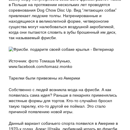
в Польше на протяжении нескольких лет проводятся
соревнования Dog Chow Disc Up. Вид “летающих собак”
привлекает людские толпы. Натренированные и
находящиеся в великолепной форме, четвероногие
существа могут налюбоваться воздушной акробатикой,
когда они пытаются словить в зубы брошенный им диск,
так называемый фрисби.
Источник: фото Томаша Мунько,
www.facebook.com/tomasz.monko
Тарелки были привезены из Америки
Собственно с людей возникла мода на фрисби. А как
появилась сама идея? Раньше в пекарнях применялись
жестяные формы для тортов. Кто-то случайно бросил
такую тарелку, кто-то другой ее поймал. Это стало
причиной появлению новой игры.
Данный вариант собачьего спорта появился в Америке в
1970-х годах. Алекс Штайн, любивший играть во фрисби,