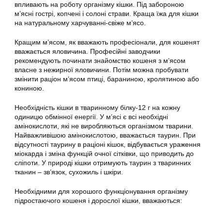
впливають на роботу організму кішки. Під забороною
м’ясні гострі, копчені і солоні страви. Краща їжа для кішки
на натуральному харчуванні-свіже м’ясо.
Кращим м’ясом, як вважають професіонали, для кошенят
вважається яловичина. Професійні заводчики
рекомендують починати знайомство кошеня з м’ясом
власне з нежирної яловичини. Потім можна пробувати
змінити раціон м’ясом птиці, бараниною, кролятиною або
кониною.
Необхідність кішки в тваринному білку-12 г на кожну
одиницю обмінної енергії. У м’ясі є всі необхідні
амінокислоти, які не виробляються організмом тварини.
Найважливішою амінокислотою, вважається таурин. При
відсутності таурину в раціоні кішок, відбувається ураження
міокарда і зміна функцій очної сітківки, що приводить до
сліпоти. У природі кішки отримують таурин з тваринних
тканин – зв’язок, сухожиль і шкіри.
Необхідними для хорошого функціонування організму
підростаючого кошеня і дорослої кішки, вважаються: