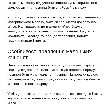
то вже з моменту відлучення кошеня від материнського
молока, дитина повинна бути знайомий з м’ясом.
У природі хижаки, якими є і кішки, в процес відлучення від
материнського молока, вчаться споживати дорослу їжу –
м’ясо. Найкраще, якщо в шматку м’яса будуть
знаходитися жили, хрящі і сполучні тканини. Це дасть
можливість налагодити процес травлення, навчить
тварину жувати і гризти.
Особливості травлення маленьких
кошенят
Невеликі кошенята звикають їсти дорослу їжу потроху.
Перехід від материнського молока до дорослих продуктів
повинен бути максимально плавним. На перших кроках
рекомендується давати рідку їжу у вигляді каш з добавкою
м’ясного якісного фаршу.
У міру дорослішання тварини їжа стає все твердіше і вже у
віці 2-х місяців кошеняті можна давати цілі шматочки
м’яса.