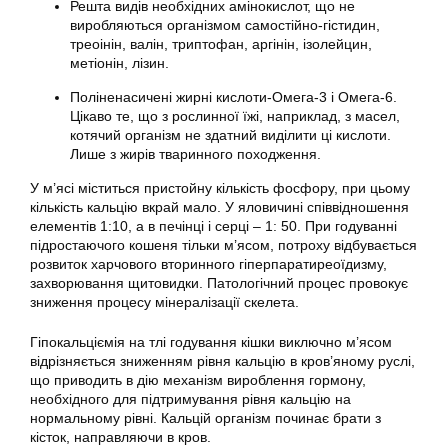
Решта видів необхідних амінокислот, що не
виробляються організмом самостійно-гістидин,
треоінін, валін, триптофан, аргінін, ізолейцин,
метіонін, лізин.
Поліненасичені жирні кислоти-Омега-3 і Омега-6.
Цікаво те, що з рослинної їжі, наприклад, з масел,
котячий організм не здатний виділити ці кислоти.
Лише з жирів тваринного походження.
У м’ясі міститься пристойну кількість фосфору, при цьому
кількість кальцію вкрай мало. У яловичині співвідношення
елементів 1:10, а в печінці і серці – 1: 50. При годуванні
підростаючого кошеня тільки м’ясом, потроху відбувається
розвиток харчового вторинного гіперпаратиреоїдизму,
захворювання щитовидки. Патологічний процес провокує
зниження процесу мінералізації скелета.
Гіпокальціємія на тлі годування кішки виключно м’ясом
відрізняється зниженням рівня кальцію в кров’яному руслі,
що приводить в дію механізм вироблення гормону,
необхідного для підтримування рівня кальцію на
нормальному рівні. Кальцій організм починає брати з
кісток, направляючи в кров.