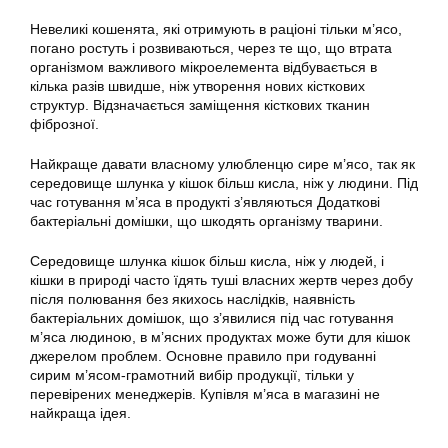
Невеликі кошенята, які отримують в раціоні тільки м’ясо,
погано ростуть і розвиваються, через те що, що втрата
організмом важливого мікроелемента відбувається в
кілька разів швидше, ніж утворення нових кісткових
структур. Відзначається заміщення кісткових тканин
фіброзної.
Найкраще давати власному улюбленцю сире м’ясо, так як
середовище шлунка у кішок більш кисла, ніж у людини. Під
час готування м’яса в продукті з’являються Додаткові
бактеріальні домішки, що шкодять організму тварини.
Середовище шлунка кішок більш кисла, ніж у людей, і
кішки в природі часто їдять туші власних жертв через добу
після полювання без якихось наслідків, наявність
бактеріальних домішок, що з’явилися під час готування
м’яса людиною, в м’ясних продуктах може бути для кішок
джерелом проблем. Основне правило при годуванні
сирим м’ясом-грамотний вибір продукції, тільки у
перевірених менеджерів. Купівля м’яса в магазині не
найкраща ідея.