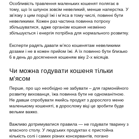
Особливість травлення маленьких кошенят полягає в
тому, що їх шлунок зовсім невеликий, менше наперстка. У
зв’язку з цим порції їжі і м’яса в тому числі, повинні бути
невеликими. Кожен раз частина повинна потроху
збільшуватися, адже організм кошеня незмінно
збільшується і енергія потрібна для нормального розвитку.
Експерти радять давати м’ясо кошенятам невеликими
дозами і не в кожен прийом їжі. А їх повинно бути близько
6 в день до досягнення кошеням віку 2-х місяців.
Чи можна годувати кошеня тільки
м’ясом
Перше, про що необхідно не забувати – для гармонійного
розвитку вихованця, їжа повинна бути не одноманітною.
Не давши спробувати якийсь продукт з дорослого меню
маленькому кошеняті, в дорослому віці це зробити буде
вельми важко.
Важливо дотримуватися правила — не годувати тварину з
власного столу. У людських продуктах є пристойна
кількість солі і самих різних консервантів, погано