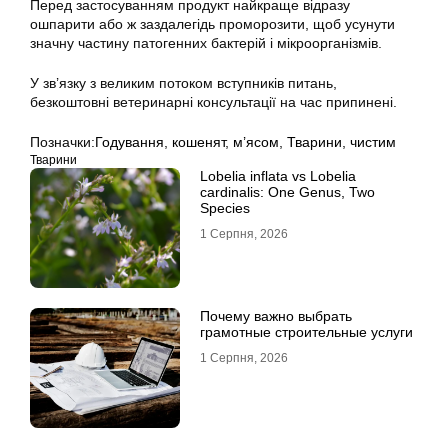
Перед застосуванням продукт найкраще відразу
ошпарити або ж заздалегідь проморозити, щоб усунути
значну частину патогенних бактерій і мікроорганізмів.
У зв’язку з великим потоком вступників питань,
безкоштовні ветеринарні консультації на час припинені.
Позначки:
Годування
,
кошенят
,
м’ясом
,
Тварини
,
чистим
Тварини
Lobelia inflata vs Lobelia
cardinalis: One Genus, Two
Species
1 Серпня, 2026
Почему важно выбрать
грамотные строительные услуги
1 Серпня, 2026