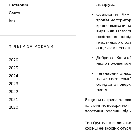
акваріума.
Езотерика
Свята
Освітлення . Чим
тропічних територ
Їжа
краще вмикати на 
вирішили застосов
освітлення, які п
пластинки, які ро
ФІЛЬТР ЗА РОКАМИ
а ще люмінесцент
Добрива . Вони а
2026
нього поживні ко
2025
Регулярний огляд
2024
тільки листя самої
2023
оглядайте поверх
листя.
2022
2021
Якщо ви накриваєте акв
на скляних поверхнях н
2020
пластинки рослини під 
Тип ґрунту не впливатим
корінці не вкорінюються