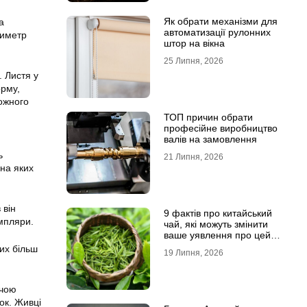
Як обрати механізми для
а
автоматизації рулонних
тиметр
штор на вікна
25 Липня, 2026
. Листя у
орму,
кожного
ТОП причин обрати
професійне виробництво
валів на замовлення
ь
21 Липня, 2026
 на яких
 він
9 фактів про китайський
емпляри.
чай, які можуть змінити
ваше уявлення про цей
напій
них більш
19 Липня, 2026
учою
ок. Живці