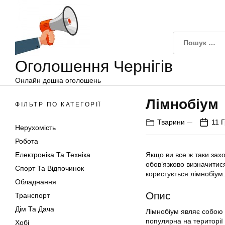
Оголошення
Перейти
Чернігів
до
вмісту
Оголошення Чернігів
Онлайн дошка оголошень
Лімнобіум
ФІЛЬТР ПО КАТЕГОРІЇ
Тварини
11 
Нерухомість
Робота
Електроніка Та Техніка
Якщо ви все ж таки зах
обов’язково визначитис
Спорт Та Відпочинок
користується
лімнобіум
Обладнання
Опис
Транспорт
Дім Та Дача
Лімнобіум являє собою 
популярна на території 
Хобі