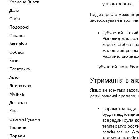
Корисно Знати
у нього короткі.
Дача
Вид запросто може пере
Сім'я
застосовувати в тропічн
Подорожі
Губчастий . Такий
Фінанси
Різновид має розе
Акваріум
короткі стебла і 
маленький розріз.
Собаки
Частина, що знах
Коти
Губчастий
лімнобіум
Електрика
Авто
Утримання в ак
Література
Якщо ви все-таки захот
Музика
деякі важливі правила 
Дозвілля
Параметри води .
Кіно
будуть відповідни
Своїми Руками
всередині була д
температур росли
Тварини
зовсім загине. А 
Поради
теж може погуби