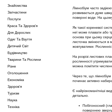
Знайомства
Лімнобіум
часто задіюют
Запчастини
розвивається дуже швид
поверхні води. На цьому
Послуги
Краса Та Здоров'я
Як такої кореневої сист
неї може плавати або т
Для Дорослих
основа при цьому серцеп
Одяг Та Взуття
листочка змінюється в 
Дитячий Світ
жовтуватими. Рослинніс
Будівництво
На розрізі листових пла
Тварини Та Рослини
рослинності утримувати
можна помітити численн
Різне
Оголошення
Через те, що
лімнобіум
Економіка
починає активно набира
Здоров'я
Є найрізноманітніші вид
Туризм
детально.
Наука
Побігоносний (гла
Техніка
поверхнею зверху.