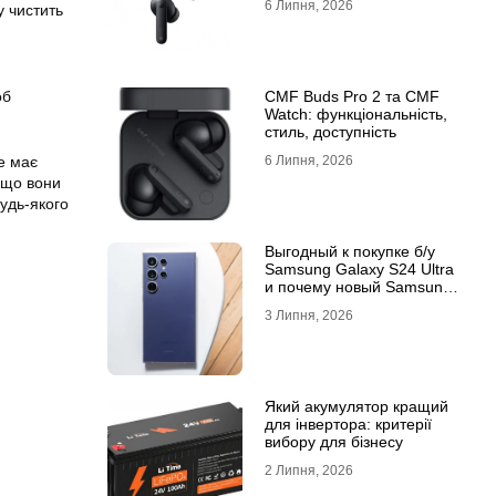
6 Липня, 2026
у чистить
об
CMF Buds Pro 2 та CMF
Watch: функціональність,
стиль, доступність
е має
6 Липня, 2026
 що вони
удь-якого
Выгодный к покупке б/у
Samsung Galaxy S24 Ultra
и почему новый Samsung
Galaxy S25 Ultra признан
3 Липня, 2026
лучшим
Який акумулятор кращий
для інвертора: критерії
вибору для бізнесу
2 Липня, 2026