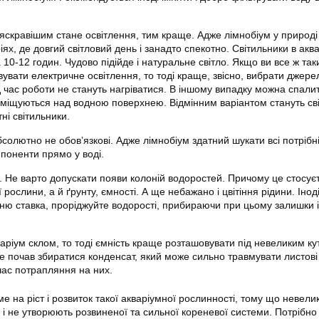
 яскравішим стане освітлення, тим краще. Адже
лімнобіум
у природі
іях, де довгий світловий день і занадто спекотно. Світильники в аква
10-12 годин. Чудово підійде і натуральне світло. Якщо ви все ж так
увати електричне освітлення, то тоді краще, звісно, вибрати джере
ід час роботи не стануть нагріватися. В іншому випадку можна спали
зміщуються над водною поверхнею. Відмінним варіантом стануть сві
ні світильники.
бсолютно не обов’язкові. Адже
лімнобіум
здатний шукати всі потрібн
мпоненти прямо у воді.
. Не варто допускати появи колоній водоростей. Причому це стосує
 рослини, а й ґрунту, ємності. А ще небажано і цвітіння рідини. Інод
ню ставка, проріджуйте водорості, прибираючи при цьому залишки і
аріум склом, то тоді ємність краще розташовувати під невеликим к
е почав збиратися конденсат, який може сильно травмувати листові
час потрапляння на них.
е на ріст і розвиток такої акваріумної рослинності, тому що невелик
 і не утворюють розвиненої та сильної кореневої системи. Потрібно 