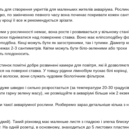
ь для створення укриттів для маленьких жителів акваріума. Рослин
ко, по закінченню певного часу вона починає покривати кожен сан
 кроці її все ж рекомендується зрізати.
еми у рослинності немає, вона росте і розвивається у вільному стані
рохи підніматися над поверхнею ставка. Воно має еліпсоподібну ф
одібна. Кінці можуть бути як загостреними, так і тупими. Діаметр 
межах 2-3 сантиметрів. Квітки можуть бути біло-зеленими або трохи
ть плодоносить.
стинок помітні добре розвинені камери для повітря, які й дозволяют
ся на поверхні ставка. У товщу рідини
лімнобіум
пускає білі корінці,
і волоски, вони служать чудовим біологічним фільтром.
дуже швидко і сильно розростається (за температури 20-30 градусів
ти гарну зелену масу), не розміщуйте в акваріумі більше ніж 2 екз
и такої акваріумної рослини. Розберемо зараз детальніше кілька з 
дкий). Такий різновид має маленьке листя з гладкою і злегка блиск
 На одній розетці, в основному, знаходиться до 5 листових пластин