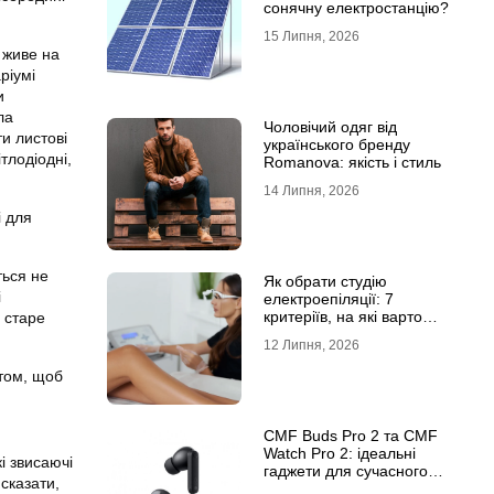
сонячну електростанцію?
15 Липня, 2026
 живе на
ріумі
и
ла
Чоловічий одяг від
ти листові
українського бренду
тлодіодні,
Romanova: якість і стиль
14 Липня, 2026
і для
ться не
Як обрати студію
і
електроепіляції: 7
критеріїв, на які варто
 старе
звернути увагу
12 Липня, 2026
утом, щоб
CMF Buds Pro 2 та CMF
Watch Pro 2: ідеальні
і звисаючі
гаджети для сучасного
сказати,
користувача