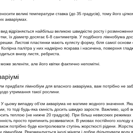
носити великі температури ставка (до 35 градусів), тому його цілк
их акваріумах.
 вид відрізняється найбільш великою швидкістю росту і розмноженн
тки, їх діаметр досягає 6-8 сантиметрів. У подібного лімнобіума до
черешки. Листові пластинки мають кулясту форму, біля самої основи 
 Колірна палітра у них надмірно яскрава і насичена, поверхня гладк
одиться внизу листя, ребриста.
може зеленіти, але його квітки фактично непомітні.
варіумі
іли придбати лімнобіум для власного акваріума, вам потрібно не за
щодо утримання такої рослини.
 У цьому випадку об’єм акваріума не матиме жодного значення. Я
ми, то тоді будь-яка ємність досить швидко заросте. Важливо, щоб 
осить теплою (не нижче 20 градусів). При більш невисоких режимах
нність просто припинить розвиватися. В умовах постійного холоду в
також потрібно буде контролювати ступінь жорсткості рідини. Жорстк
ти
лімнобіум
. Рекомендується іноді міняти і
добре фільтрувати воду
в