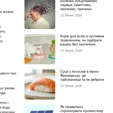
Болезнь Альцгеймера:
первые симптомы,
признаки, причины
ом можна
15 Липня, 2026
я.
сить
є
Корм для котів із чутливим
травленням: як підібрати
а.
раціон без хаотичних
експериментів
15 Липня, 2026
Суші з лососем в Івано-
бувати про
Франківську: де
найсмачніші та як вибрати
15 Липня, 2026
кщо умови
вода
она і
Як правильно
а вода
спроектувати промислову
середині