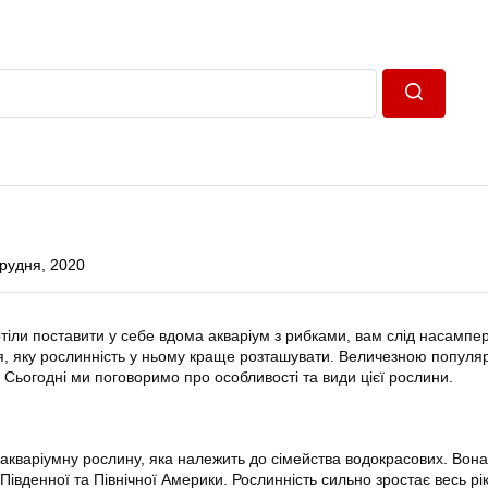
Пошук
Грудня, 2020
отіли поставити у себе вдома акваріум з рибками, вам слід насампе
я, яку рослинність у ньому краще розташувати. Величезною популя
. Сьогодні ми поговоримо про особливості та види цієї рослини.
акваріумну рослину, яка належить до сімейства водокрасових. Вона
Південної та Північної Америки. Рослинність сильно зростає весь рік