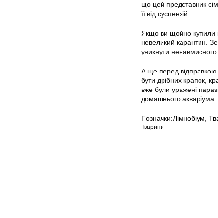
що цей представник сі
її від суспензій.
Якщо ви щойно купили к
невеликий карантин. Зе
уникнути ненавмисного 
А ще перед відправкою 
бути дрібних крапок, к
вже були уражені пара
домашнього акваріума.
Позначки:
Лімнобіум
,
Тв
Тварини