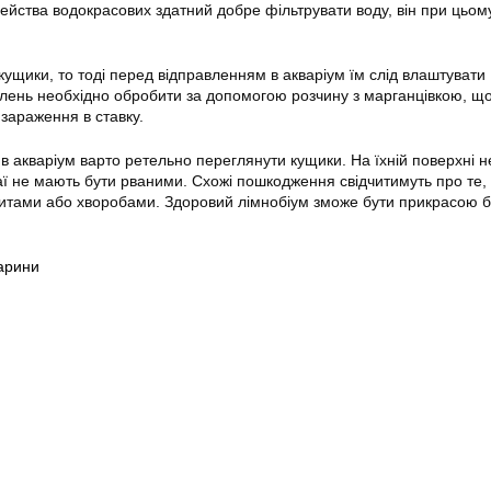
мейства водокрасових здатний
добре фільтрувати воду
, він при цьом
ущики, то тоді перед відправленням в акваріум їм слід влаштувати
лень необхідно обробити за допомогою розчину з марганцівкою, щ
зараження в ставку.
в акваріум варто ретельно переглянути кущики. На їхній поверхні н
раї не мають бути рваними. Схожі пошкодження свідчитимуть про те,
зитами або хворобами. Здоровий
лімнобіум
зможе бути прикрасою б
арини