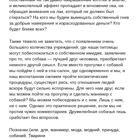
и великолепный эффект пропадает в мгновение ока, не
обращая внимания на лак, который не должен был
стираться? На кого мы будем вымещать собственный гнев
за добрые намерения и израсходованных деньги? Кто
будет ближе всех?
Также тяжело не заметить, что с появлением очень
большего количества учреждений, где наши питомцы
могут побеспокоиться о собственном имидже, заявление
про то, что собака — лучший друг человека, приобретает
немного другой смысл. Если вместо прогулки с собакой
мы пойдём с ней в спа-салон, где одновременно и мы, и
наш воспитанник сможем пройти косметические
процедуры, существует риск, что отношения людей
вскоре будут сильно испорчены. Для чего нам друг, если
мы можем пойти на прогулку и сделать маникюр с
собакой? Мы можем побеседовать и с ним. Лишь с ним,
не с ним. Однако это практичное решение, если мы не
против чужих комментариев. Дружелюбная собачья тишь
сработает без вопросов.
Позначки:
(или
,
для
,
маникюр
,
мода
,
модний
,
причуда
,
собачий
,
Тварини