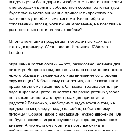
владельцев и благодаря их изобретательности в внесении
многообразия в жизнь собственной собаки, ее клиентура
будет очень часто внимание привлекать прохожих по-
настоящему необычными когтями. Кто не обратит
собственный взгляд, хотя бы на мгновение, на блестящие
разноцветные ногти на лапах собаки?
Многие компании предлагают нетоксичные лаки для
когтей, к примеру, West London. Источник: ©Warren
London
Украшение когтей собаки — это, безусловно, новинка для
питомца. Вопрос в том, желает ли наш воспитанник такого
яркого образа и связанного с ним внимания со стороны
окружающих? К большому сожалению, он не сказал нам,
нравится ли ему такая идея. Он может громко лаять при
виде в красном цвете на когтях или разноцветных узоров,
но в какой степени это будет реакция принятия и
радости? Возможно, необходимо задуматься о том, не
вредим ли мы, следуя моде на собак, собственному
питомцу? Собаке, даже с насадками, нужно движение. Он
не будет вежливо играть функцию декора на домашнем
диване. А что если он любит на прогулке окунать
собственные не так давно накрашенные коготки в землю,