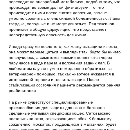
переходят на анаэробный метаболизм, подобно тому, что
происходит во время долгой физнагрузки. То, что
происходит с ними после снятия давления, вполне
уместно сравнить с очень сильной болезненностью. Лапы
твёрдые, холодные и не могут двигаться. Ряд токсинов
проникает в общую циркуляцию, что представляет
непосредственную опасность для жизни.
Иногда сразу же после того, как кошку вытащили из окна,
она может перемещаться и выглядит так, будто бы ничего
не случилось, а симптомы ишемии появляются через
пару часов в виде пареза и волочения задних лап. В
любом этом случае нужно немедленно обратиться за
ветеринарной помощью, так как животное нуждается в
интенсивной терапии и госпитализации. После
стабилизации состояния пациента рекомендуется ранняя
реабилитация.
На рынке существуют специализированные
приспособления для защиты для окон и балконов,
сделанные учитывая специфики кошек. Сетки можно
поставить на окна, открывающиеся вбок. К большому
сожалению, москиток, продающихся в магазинах, будет
мало, так как прыгающая кошка легко проделает в них