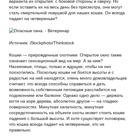
варианта их открытия: с боковой стороны и сверху. Но
если оставить их на весь день без присмотра, они могут
стать смертельной ловушкой для наших кошек. Он всегда
падает на четвереньки?
Источник: iStockphoto/Thinkstock
Кошки — прирожденные охотники. Открытое окно также
означает сенсационный вид на мир. А за ним?
Насекомые, птицы, только и ждущие, чтобы на них
поохотились. Поскольку кошки не боятся высоты и с
радостью на ней находятся, очень много домовладельцев
считают, что всегда способны справиться и дать
возможность собственным питомцам расслабится на
подоконнике или балконе. Однако одно дело — держать
когти на коре дерева, абсолютно другое — на гладких
поверхностях. Минутная халатность, минутная
сосредоточенность на объекте охоты может стоить кошке
падения с большой высоты. И хотя существует поговорка,
что кошка всегда падает на четвереньки, это не
правильно.