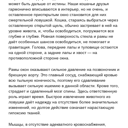
может быть дальше от истины. Наши кошачьи друзья
гармонично вписываются в интерьер, но не очень, и
оставленное приоткрытым окно становится для них
смертельной ловушкой. Кошка, стараясь выбраться через
оставленную открытой щель, обычно застревает в ней на
уровне живота, и, чтобы освободиться, погружается все
глубже и глубже. Ровная поверхность стекла и рамы не
даёт особенных шансов освободиться, не помогает и
гравитация. Голова, передние лапы и туловище остаются
на одной стороне, а задние лапы и хвост — на
противоположной стороне окна.
Рамы окон оказывают сильное давление на позвоночник и
брюшную аорту. Это главный сосуд, снабжающий кровью
всю тыльную конечность, поэтому его сдавливание
вызывает сильную ишемию в данной области. Кроме того,
страдает и сдавленный мозг спины. Здесь ответственную
роль играет время. Быстрое извлечение животного из
ловушки даёт надежду на отсутствие более значительных
изменений, но долгое действие означает нарастающую
гипоксию тканей.
Мышцы, в отсутствие адекватного кровоснабжения,