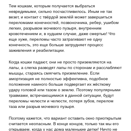
Тем кошкам, которым получается выбраться
невредимыми, сильно посчастливилось. Иным не так
везет, и контакт с твёрдой землёй может завершиться
переломами конечностей, позвоночника, ребер, ушибом
легких, разрывом мочевого пузыря, внутренним
кровотечением и, в худшем случае, даже смертью! Что
еще хуже, переломы часто затрагивают не одну
конечность, это еще больше затрудняет процесс
заживления и реабилитации.
Когда кошки падают, они не просто приземляются на
лапы, а слегка разводят лапы по сторонам и расслабляют
мышцы, стараясь смягчить приземление. Если
амортизация не полностью эффективна, подобное
положение намного больше подвергает их жёсткому
удару головой или тазом о землю. Поэтому популярными
травмами, встречающимися в данной ситуации, будут
переломы челюсти и челюсти, потеря зубов, перелом
таза или разрыв мочевого пузыря.
Поэтому кажется, что вариант оставить окно приоткрытым
считается неопасным. В конце концов, только так мы его
открываем, когда у нас дома маленькие детки! Ничто не