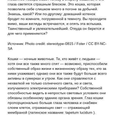
глаза светятся страшным блеском. Это кошка, которая
позволила себе слишком много в погоне за добычей.
Знаешь, какой? Или по-другому: домашний котенок
бродит по комнате, погруженной в темноту. Вы проходите
мимо, ваши взгляды встречаются, и опять эта вспышка.
Таинственный и увлекательнейший. Откуда он берется и
для чего применяется?
Источник: Photo credit: stereotype-0815 / Foter / CC BY-NC-
SA
Кошки — ночные животные. Те, кто живёт с людьми —
хотя они все также много спят — возможно, приспособили
собственный образ жизни к жизненному образу тех, кто за
ними ухаживает, однако они все также будут больше всего
активны в сумерках и утром. Как они справляются с
нехваткой не только солнечного света, но и света,
излучаемого электрическими приборами? Собственной
способностью видеть в непростых световых условиях они
обязаны особенному зданию органа зрения. Глаз кошки
пропорционально больше глаза человека и снабжен
слоем клеток, отражающих свет — отражающей
мембраной (латинское название: tapetum lucidum ).