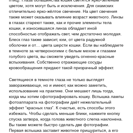
птиц). Глаза большинства кошек светятся ярко-зеленым
цветом, хотя могут быть и исключения. Для сиамских
отличительно ярко-жёлтое свечение. На цвет свечения
также может оказывать влияние возраст животного. Линзы
в глазах стареют также, как и прочие элементы тела
кошки, и износившаяся линза обладает иной
способностью отображать свет, чем достаточно молодая.
Блеск глаз также зависит, кхм, от цвета радужной
оболочки и от… цвета шерсти кошки. Если вы наблюдаете
в темноте за четвероногими с белым мехом и глазами
голубого цвета, вы сможете увидеть огненно-красные
вспыхивания. Собственно отражающие сосуды
кровообращения придают такой призрачный эффект.
Светящиеся в темноте глаза не только выглядят
завораживающе, но и имеют, как можно заметить,
использование на практике. Они мешают лишь тогда,
когда мы хотим сфотографировать кошку. Вспышка лампы
фотоаппарата на фотографии даёт нежелательный
эффект “красных глаз”. К счастью, есть способы этого
избежать. Чтобы сделать меньше блики, нажмите кнопку
спуска затвора, когда голова животного слегка наклонена.
Вы также можете быстро сделать две фотографии.
Первая вспышка заставит животное прищуриться, а его