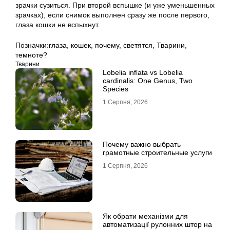
зрачки сузиться. При второй вспышке (и уже уменьшенных
зрачках), если снимок выполнен сразу же после первого,
глаза кошки не вспыхнут.
Позначки:
глаза
,
кошек
,
почему
,
светятся
,
Тварини
,
темноте?
Тварини
Lobelia inflata vs Lobelia
cardinalis: One Genus, Two
Species
1 Серпня, 2026
Почему важно выбрать
грамотные строительные услуги
1 Серпня, 2026
Як обрати механізми для
автоматизації рулонних штор на