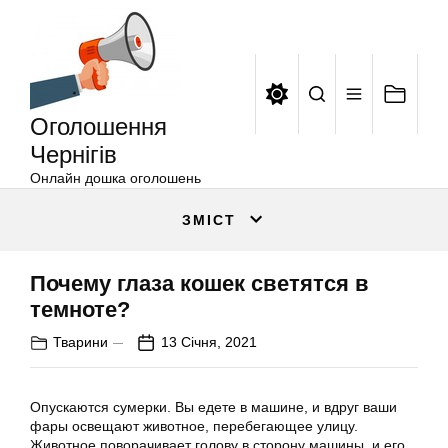
Оголошення
Перейти
Чернігів
до
вмісту
Оголошення
Чернігів
Онлайн дошка оголошень
ЗМІСТ
Почему глаза кошек светятся в
темноте?
Тварини
13 Січня, 2021
Опускаются сумерки. Вы едете в машине, и вдруг ваши
фары освещают животное, перебегающее улицу.
Животное поворачивает голову в сторону машины, и его