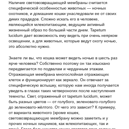
Наличие световозвращающей мембраны считается
специфической особенностью животных — ночных
охотников, и домашние кошки унаследовали ее от своих
диких прадедов. Сложно искать его в человеке,
являющийся млекопитающим, ведущим активный
жизненный образ по большей части днем. Tapetum
lucidum дает возможность ему видеть при очень неярком
освещении, а для животных, которые ведут охоту ночью,
это абсолютно нужно.
Знаете ли вы, что кошка может видеть ночью в шесть раз
ярче человека? Собственно поэтому он так изыскано
передвигается по подвалам и чердачным этажам.
Отражающая мембрана многослойная отражающих
клеток и функционирует как зеркало. Он отвечает за
специфическую вспышку, которую нам иногда получается
увидеть в глазах таких четвероногих после наступления
темноты. Свет, отраженный от tapetum lucidum, может
быть разных цветов — от голубого, зеленовато-голубого
до зеленовато-жёлтого. От чего это зависит? К примеру,
от варианта животного (кроме кошек,
световозвращающую мембрану можно заметить и у
прочих ночных хищников, как млекопитающих, так и