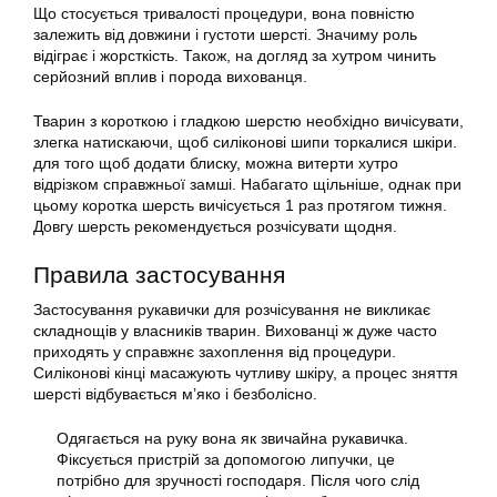
Що стосується тривалості процедури, вона повністю
залежить від довжини і густоти
шерсті
. Значиму роль
відіграє і жорсткість. Також, на догляд за хутром чинить
серйозний вплив і порода вихованця.
Тварин з короткою і гладкою шерстю необхідно вичісувати,
злегка натискаючи, щоб силіконові шипи торкалися шкіри.
для того щоб додати блиску, можна витерти хутро
відрізком справжньої замші. Набагато щільніше, однак при
цьому коротка шерсть вичісується 1 раз протягом тижня.
Довгу шерсть рекомендується розчісувати щодня.
Правила застосування
Застосування рукавички для розчісування не викликає
складнощів у власників тварин. Вихованці ж дуже часто
приходять у справжнє захоплення від процедури.
Силіконові кінці масажують чутливу шкіру, а процес зняття
шерсті
відбувається м’яко і безболісно.
Одягається на руку вона як звичайна рукавичка.
Фіксується пристрій за допомогою липучки, це
потрібно для зручності господаря. Після чого слід