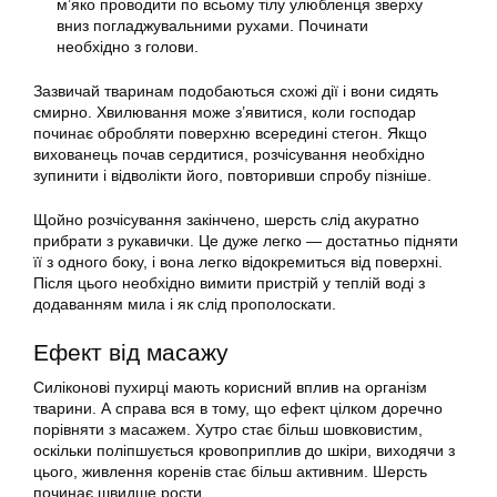
м’яко проводити по всьому тілу улюбленця зверху
вниз погладжувальними рухами. Починати
необхідно з голови.
Зазвичай тваринам подобаються схожі дії і вони сидять
смирно. Хвилювання може з’явитися, коли господар
починає обробляти поверхню всередині стегон. Якщо
вихованець почав сердитися, розчісування необхідно
зупинити і відволікти його, повторивши спробу пізніше.
Щойно розчісування закінчено, шерсть слід акуратно
прибрати з
рукавички
. Це дуже легко — достатньо підняти
її з одного боку, і вона легко відокремиться від поверхні.
Після цього необхідно вимити пристрій у теплій воді з
додаванням мила і як слід прополоскати.
Ефект від масажу
Силіконові пухирці мають корисний вплив на організм
тварини. А справа вся в тому, що ефект цілком доречно
порівняти з масажем. Хутро стає більш шовковистим,
оскільки поліпшується кровоприплив до шкіри, виходячи з
цього, живлення коренів стає більш активним. Шерсть
починає швидше рости.