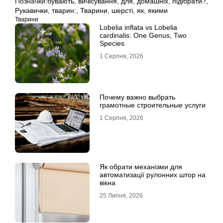
Позначки:
бувають
,
вичісування
,
для
,
домашніх
,
підібрати?
,
Рукавички
,
тварин:
,
Тварини
,
шерсті
,
як
,
якими
Тварини
Lobelia inflata vs Lobelia
cardinalis: One Genus, Two
Species
1 Серпня, 2026
Почему важно выбрать
грамотные строительные услуги
1 Серпня, 2026
Як обрати механізми для
автоматизації рулонних штор на
вікна
25 Липня, 2026