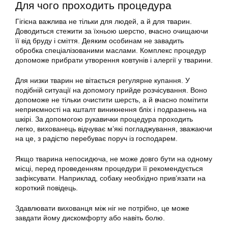
Для чого проходить процедура
Гігієна важлива не тільки для людей, а й для тварин.
Доводиться стежити за їхньою шерстю, вчасно очищаючи
її від бруду і сміття. Деяким особинам не завадить
обробка спеціалізованими маслами. Комплекс процедур
допоможе прибрати утворення ковтунів і алергії у тварини.
Для низки тварин не вітається регулярне купання. У
подібній ситуації на допомогу прийде розчісування. Воно
допоможе не тільки очистити шерсть, а й вчасно помітити
неприємності на кшталт виникнення бліх і подразнень на
шкірі. За допомогою
рукавички
процедура проходить
легко, вихованець відчуває м’які погладжування, зважаючи
на це, з радістю перебуває поруч із господарем.
Якщо тварина непосидюча, не може довго бути на одному
місці, перед проведенням процедури її рекомендується
зафіксувати. Наприклад, собаку необхідно прив’язати на
короткий повідець.
Здавлювати вихованця між ніг не потрібно, це може
завдати йому дискомфорту або навіть болю.