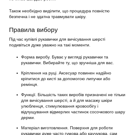
Також необхідно виділити, що процедура повністю
безпечна і не здатна травмувати шкіру.
Правила вибору
Під час купівлі
рукавички
для
вичісування шерсті
подивіться дуже уважно на такі моменти.
Форма виробу. Буває у вигляді
рукавички
та
рукавички
. Вибирайте ту, що зручніша для вас.
Кріплення на руці. Аксесуар повинен надійно
кріпитися до кисті за допомогою липучки або
ремінця.
Функції. Більшість таких виробів призначені не тільки
для
вичісування шерсті
, а й для масажу шкіри
улюбленця, стимулювання кровообігу і
відлущування відмерлих частинок сосочкового шару
дерми.
Матеріал виготовлення. Поверхня для роботи
рукавички
дуже часто гумова або каучукова, сам