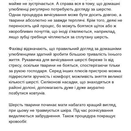
майже не зустрічається. А справа вся в тому, що домашні
улюбленці регулярно потребують догляду за шерстю.
Однак процедура
вичісування
може бути досить довгою, а
тварини абсолютно не завжди терплячі. Крім того, деякі не
переносять цей процес, бо можуть боятися щіток або ж
хворобливих почуттів, що іноді з’являються, наприклад,
якщо зубці гребінця чіпляються за сплутану шерсть.
Фахівці відзначають, що правильний догляд за домашніми
улюбленцями здатний зробити більшою тривалість їхнього
життя. Рукавичка для
вичісування
шерсті береже їх від
стресу, оскільки тварини не бояться, спостерігаючи тільки
за рукою господаря. Серед інших плюсів пристрою можна
підкреслити зручність і комфорт, можливість зняття великої
кількості
шерсті
. Силіконові насадки, що знаходяться в
районі долоні, допомагають дуже і дуже акуратно
позбутися ковтунів.
Шерсть тварини починає мати набагато кращий вигляд,
при цьому не травмується шкіра. Під час розчісування
видаляються забруднення. Також процедура покращує
кровообіг.