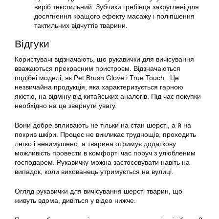
виріб текстильний. Зубчики гребінця закруглені для
досягнення кращого ефекту масажу і поліпшення
тактильних відчуттів тварини.
Відгуки
Користувачі відзначають, що
рукавички
для
вичісування
вважаються прекрасним пристроєм. Відзначаються
подібні моделі, як Pet Brush Glove і True Touch . Це
незвичайна продукція, яка характеризується гарною
якістю, на відміну від китайських аналогів. Під час покупки
необхідно на це звернути увагу.
Вони добре впливають не тільки на стан шерсті, а й на
покрив шкіри. Процес не викликає труднощів, проходить
легко і невимушено, а тварина отримує додаткову
можливість провести в комфорті час поруч з улюбленим
господарем. Рукавичку можна застосовувати навіть на
випадок, коли вихованець утримується на вулиці.
Огляд рукавички для
вичісування
шерсті тварин, що
живуть вдома, дивіться у відео нижче.