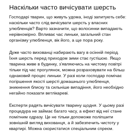
Наскільки часто вичісувати шерсть
Господарі тварин, що живуть удома, іноді запитують себе:
наскільки часто слід вичісувати шерсть у власних
улюбленців? Варто зазначити, що волосинки випадають
нерівномірно. Впливає час линьки, загальний стан
організму улюбленця, вік його, а ще пора року.
Дуже часто вихованці набирають вагу в осінній період.
Їхня шерсть перед приходом зими стає густішою. Якщо
тварина живе в будинку, з’являючись на чистому повітрі
тільки під час прогулянок, можна розраховувати на більш
однаковий процес линьки. У разі коли господар помічає
погіршення якості
шерсті
домашнього улюбленця,
зникнення блиску та сильніше випадіння, його необхідно
негайно показати ветлікареві.
Експерти радять вичісувати тварину щодня. У цьому разі
процедура не займає багато часу, а ефект від неї стане
помітним одразу. Це не тільки допоможе поліпшити
зовнішній вигляд вихованця, а й забезпечить чистоту у
квартирі. Можна скористатися спеціальним спреєм.