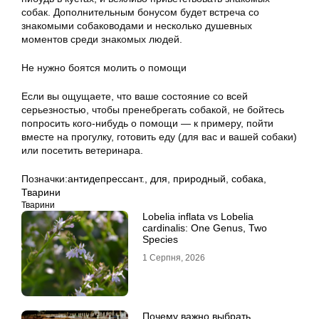
собак. Дополнительным бонусом будет встреча со
знакомыми собаководами и несколько душевных
моментов среди знакомых людей.
Не нужно боятся молить о помощи
Если вы ощущаете, что ваше состояние со всей
серьезностью, чтобы пренебрегать собакой, не бойтесь
попросить кого-нибудь о помощи — к примеру, пойти
вместе на прогулку, готовить еду (для вас и вашей собаки)
или посетить ветеринара.
Позначки:
антидепрессант.
,
для
,
природный
,
собака
,
Тварини
Тварини
Lobelia inflata vs Lobelia
cardinalis: One Genus, Two
Species
1 Серпня, 2026
Почему важно выбрать