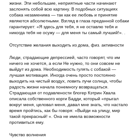
жизни. Эти небольшие, неприятные части начинают
заслонять собой всю картину. В подобных ситуациях
собака незаменима — так как ее любовь и принятие
являются абсолютными. Взгляд в глаза преданной собаки
гарантирует: «Я здесь для тебя, я не оставлю тебя и
никогда тебя не осужу — для меня ты самый лучший!». .
Отсутствие желания выходить из дома, физ. активности
Люди, страдающие депрессией, часто говорят, что им
ничего не хочется, а если Не нужно, то они совсем не
выйдут из дома. Необходимость гулять с собакой —
лучшая мотивация. Иногда очень просто постоянно
выходить на чистый воздух, ловить лучи солнца, чтобы
радость жизни начала понемногу возвращаться.
Страдающая от подавлености блогер Кэтрин Хвала
описала собственного корги Бадди, который «прыгал
вокруг меня, целовал меня, давал мне знать, что настало
время пройтись, как бы говоря: «Выйди на улицу, мир
такой прекрасный! «. Она не имела возможности
противиться ему.
Чувство волнения