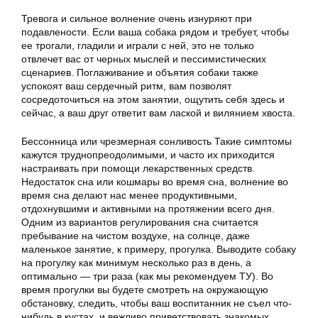
Тревога и сильное волнение очень изнуряют при
подавлености. Если ваша собака рядом и требует, чтобы
ее трогали, гладили и играли с ней, это не только
отвлечет вас от черных мыслей и пессимистических
сценариев. Поглаживание и объятия собаки также
успокоят ваш сердечный ритм, вам позволят
сосредоточиться на этом занятии, ощутить себя здесь и
сейчас, а ваш друг ответит вам лаской и вилянием хвоста.
Бессонница или чрезмерная сонливость Такие симптомы
кажутся труднопреодолимыми, и часто их приходится
настраивать при помощи лекарственных средств.
Недостаток сна или кошмары во время сна, волнение во
время сна делают нас менее продуктивными,
отдохнувшими и активными на протяжении всего дня.
Одним из вариантов регулирования сна считается
пребывание на чистом воздухе, на солнце, даже
маленькое занятие, к примеру, прогулка. Выводите собаку
на прогулку как минимум несколько раз в день, а
оптимально — три раза (как мы рекомендуем ТУ). Во
время прогулки вы будете смотреть на окружающую
обстановку, следить, чтобы ваш воспитанник не съел что-
нибудь в кустах, и вежливо приветствовать знакомых