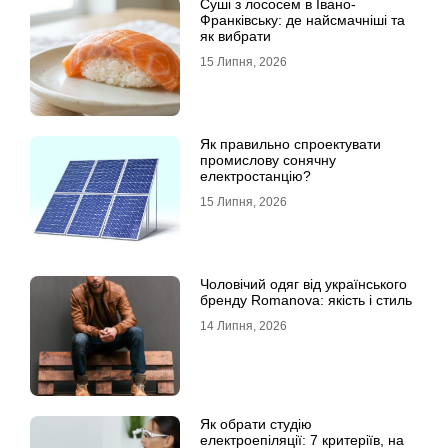
Суші з лососем в Івано-
Франківську: де найсмачніші та
як вибрати
15 Липня, 2026
Як правильно спроектувати
промислову сонячну
електростанцію?
15 Липня, 2026
Чоловічий одяг від українського
бренду Romanova: якість і стиль
14 Липня, 2026
Як обрати студію
електроепіляції: 7 критеріїв, на