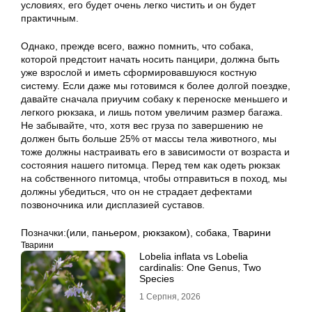
условиях, его будет очень легко чистить и он будет
практичным.
Однако, прежде всего, важно помнить, что собака,
которой предстоит начать носить панцири, должна быть
уже взрослой и иметь сформировавшуюся костную
систему. Если даже мы готовимся к более долгой поездке,
давайте сначала приучим собаку к переноске меньшего и
легкого рюкзака, и лишь потом увеличим размер багажа.
Не забывайте, что, хотя вес груза по завершению не
должен быть больше 25% от массы тела животного, мы
тоже должны настраивать его в зависимости от возраста и
состояния нашего питомца. Перед тем как одеть рюкзак
на собственного питомца, чтобы отправиться в поход, мы
должны убедиться, что он не страдает дефектами
позвоночника или дисплазией суставов.
Позначки:
(или
,
паньером
,
рюкзаком)
,
собака
,
Тварини
Тварини
Lobelia inflata vs Lobelia
cardinalis: One Genus, Two
Species
1 Серпня, 2026