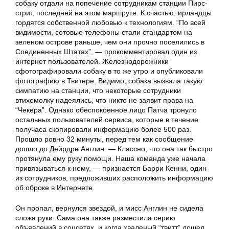
собаку отдали на попечение сотрудникам станции Пирс-
стрит, последней на этом маршруте. К счастью, ирландцы
гордятся собственной любовью к технологиям. “По всей
видимости, сотовые телефоны стали стандартом на
зеленом острове раньше, чем они прочно поселились в
Соединенных Штатах”, — прокомментировал один из
интернет пользователей. Железнодорожники
сфотографировали собаку в то же утро и опубликовали
фотографию в Твитере. Видимо, собака вызвала такую
симпатию на станции, что некоторые сотрудники
втихомолку надеялись, что никто не заявит права на
“Чекера”. Однако обеспокоенное лицо Патча тронуло
остальных пользователей сервиса, которые в течение
получаса скопировали информацию более 500 раз.
Прошло ровно 32 минуты, перед тем как сообщение
дошло до Дейрдре Англин. — Классно, что она так быстро
протянула ему руку помощи. Наша команда уже начала
привязываться к нему, — признается Барри Кенни, один
из сотрудников, предложивших расположить информацию
об оброке в Интернете.
Он пропал, вернулся звездой, и мисс Англин не сидела
сложа руки. Сама она также разместила серию
объявлений в соцсетях, и когда хваленый “твитт” дошел