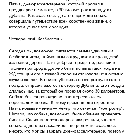
Патча, джек-рассел-терьера, который пропал в
преддверие в Килкоке, в 30 километрах к западу от
Дублина. Как оказалось, до этого времени собака
совершила путешествие всей собственной жизни, о
котором узнает вся Ирландия.
Четвероногий безбилетник
Сегодня он, возможно, считается самым удачливым
безбилетником, пойманным сотрудниками ирландской
железной дороги. Патч, добрый терьер, подросший в
тишине пригорода, должно быть, испытал шок, когда на
ЖД станции его с каждой стороны атаковали незнакомые
звуки и запахи. В поиске убежища он запрыгнул в вагон
поезда, отправлявшегося в сторону Дублина. Его поездка
длилась час, за который он проехал около 30 километров.
Собака без сопровождения заинтересовалась
персоналом поезда. К этому времени они окрестили
Патча новым именем — Чекер, что означает “контролер”.
Шутили, что собака, возможно, была обучена проверять
билеты. Сначала железнодорожники решили, что это
собака одного из пассажиров, но рядом не оказалось
никого, кто мог бы забрать джек-рассел-терьера, поэтому