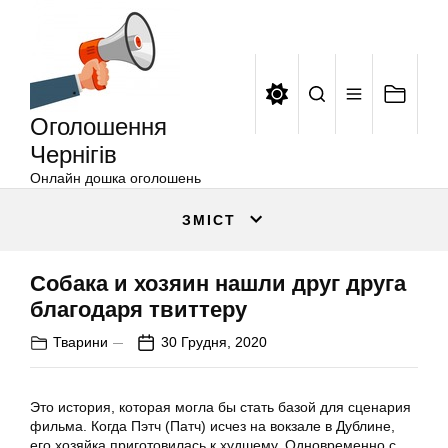
Оголошення
Перейти
Чернігів
до
вмісту
Оголошення
Чернігів
Онлайн дошка оголошень
ЗМІСТ
Собака и хозяин нашли друг друга
благодаря твиттеру
Тварини
30 Грудня, 2020
Это история, которая могла бы стать базой для сценария
фильма. Когда Пэтч (Патч) исчез на вокзале в Дублине,
его хозяйка приготовилась к худшему. Одновременно с