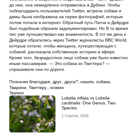
до нее, она немедленно отправилась в Дублин. Чтобы
поблагодарить пользователей Twitter, встреча собаки и
дамы была изображена на серии фотографий, которые
потом попали в интернет. Обратный путь Патча и Дейрдре
был подобным образом задокументирован. Но В то время
пес уже путешествовал как знаменитость. В тот же день к
Дейрдре обратились через Twitter журналисты BBC World,
которые хотели, чтобы женщина, путешествующая с
собакой, рассказала собственную историю в эфире.
Кроме того, безрадостное лицо собаки уже было известно
иным пассажирам. — Это собака из Твиттера? —
спрашивали они по дороге.
Позначки:
благодаря
,
друг.
,
друга?
,
нашли
,
собака
,
Тварини
,
Твиттеру.
,
хозяин
Тварини
Lobelia inflata vs Lobelia
cardinalis: One Genus, Two
Species
1 Серпня, 2026