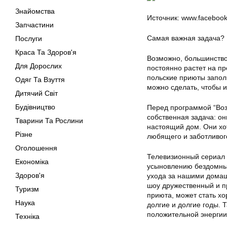
Знайомства
Источник: www.facebook
Запчастини
Самая важная задача?
Послуги
Краса Та Здоров'я
Возможно, большинство
Для Дорослих
постоянно растет на пр
польские приюты заполн
Одяг Та Взуття
можно сделать, чтобы 
Дитячий Світ
Будівництво
Перед программой “Возь
собственная задача: он
Тварини Та Рослини
настоящий дом. Они хот
Різне
любящего и заботливог
Оголошення
Телевизионный сериал 
Економіка
усыновлению бездомных
Здоров'я
ухода за нашими дома
шоу дружественный и пр
Туризм
приюта, может стать хо
Наука
долгие и долгие годы. 
положительной энергии.
Техніка