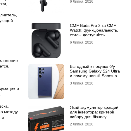
6 Липня, 2026
zat,
лнитель,
ирующей
CMF Buds Pro 2 та CMF
Watch: функціональність,
стиль, доступність
6 Липня, 2026
риложение
ется,
Выгодный к покупке б/у
Samsung Galaxy S24 Ultra
и почему новый Samsung
Galaxy S25 Ultra признан
3 Липня, 2026
лучшим
ормация и
.
вска,
Який акумулятор кращий
по методу
для інвертора: критерії
вибору для бізнесу
 и
2 Липня, 2026