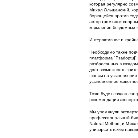
которая регулярно совм
Михал Ольшанский, корр
борющейся против соде
автор громких и спорн
кормление бездомных 
Интерактивное и крайн
Необходимо также подч
платформа “Psadoptuj”.
разбросанных в каждом
даст возможность зрите
шансы на усыновление 
усыновленное животное
Тоже будет создан спе
рекомендации эксперто
Мы упомянули экспертов
профессиональный бихе
Natural Method, и Миха
университетским навык