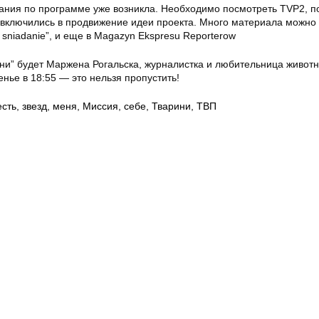
ия по программе уже возникла. Необходимо посмотреть TVP2, п
 включились в продвижение идеи проекта. Много материала можно 
a sniadanie”, и еще в Magazyn Ekspresu Reporterow
и” будет Маржена Рогальска, журналистка и любительница животн
енье в 18:55 — это нельзя пропустить!
есть
,
звезд
,
меня
,
Миссия
,
себе
,
Тварини
,
ТВП