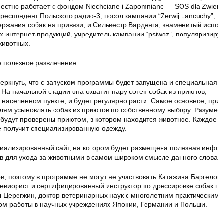
естно работает с фондом Niechciane i Zapomniane — SOS dla Zwier
еспондент Польского радио-3, посол кампании “Zerwij Lancuchy”,
ржания собак на привязи, и Сильвестр Варденга, знаменитый испо
ых интернет-продукций, учредитель кампании “psiwoz”, популяриз
животных.
е полезное развлечение
еркнуть, что с запуском программы будет запущена и специальная
 На начальной стадии она охватит пару сотен собак из приютов,
 населенном пункте, и будет регулярно расти. Самое основное, п
лям усыновлять собак из приютов по собственному выбору. Разуме
будут проверены приютом, в котором находится животное. Каждое
 получит специализированную одежду.
циализированный сайт, на котором будет размещена полезная инф
в для ухода за животными в самом широком смысле данного слова
, поэтому в программе не могут не участвовать Катажина Баргело
виорист и сертифицированный инструктор по дрессировке собак 
л Церегжин, доктор ветеринарных наук с многолетним практическим
ом работы в научных учреждениях Японии, Германии и Польши.