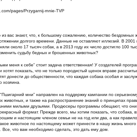
.com/pages/Przygarnij-mnie-TVP
 из вас знают, что, к большому сожалению, количество бездомных 
отяжении долгого времени. Данные не оставляют иллюзий. В 2001 
яли около 17 тысяч собак, а в 2013 году их число достигло 100 тыс
изменить судьбу бедных и брошенных животных?
ми меня к себе” стоит задача ответственная! У создателей прогр
и хотят показать, что не только породистый щенок вправе рассчиты
ят донести до общественности, что каждая собака особая и заслу
о хозяина.
“Пшигарний мни” направлен на поддержку кампании по серьезном
 животных, и также на распространение знаний о принципах прав
шними милыми друзьями. Продюсеры программы обещают, что они
екрасный формат. Прежде всего, мы хотим показать, что собака, в
рошим и настоящим членом семьи не на год или два, а как правило
Такое животное по настоящему может принести в нашу жизнь много
 Все, что вам необходимо сделать, это дать ему дом.