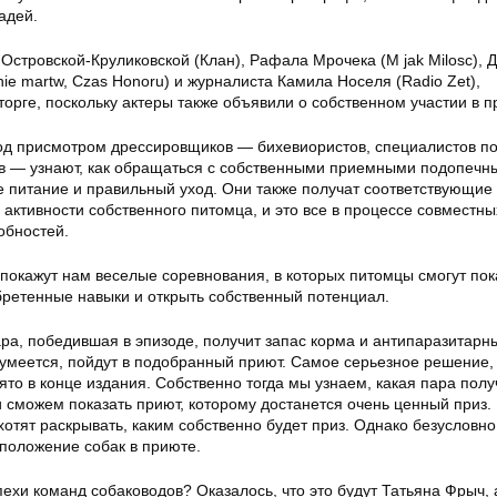
адей.
стровской-Круликовской (Клан), Рафала Мрочека (M jak Milosc), 
 nie martw, Czas Honoru) и журналиста Камила Носеля (Radio Zet),
сторге, поскольку актеры также объявили о собственном участии в п
под присмотром дрессировщиков — бихевиористов, специалистов п
в — узнают, как обращаться с собственными приемными подопечны
е питание и правильный уход. Они также получат соответствующие
активности собственного питомца, и это все в процессе совместны
обностей.
окажут нам веселые соревнования, в которых питомцы смогут пок
ретенные навыки и открыть собственный потенциал.
ра, победившая в эпизоде, получит запас корма и антипаразитарн
зумеется, пойдут в подобранный приют. Самое серьезное решение,
ято в конце издания. Собственно тогда мы узнаем, какая пара пол
 сможем показать приют, которому достанется очень ценный приз. 
отят раскрывать, каким собственно будет приз. Однако безусловно 
 положение собак в приюте.
пехи команд собаководов? Оказалось, что это будут Татьяна Фрыч, 