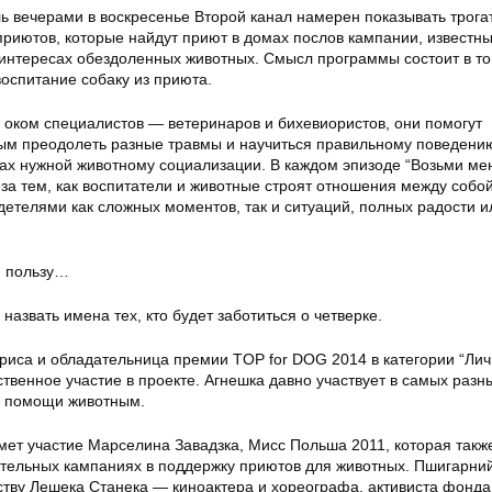
ль вечерами в воскресенье Второй канал намерен показывать трог
приютов, которые найдут приют в домах послов кампании, известн
 интересах обездоленных животных. Смысл программы состоит в то
оспитание собаку из приюта.
 оком специалистов — ветеринаров и бихевиористов, они помогут
м преодолеть разные травмы и научиться правильному поведению
ках нужной животному социализации. В каждом эпизоде “Возьми мен
 за тем, как воспитатели и животные строят отношения между собо
детелями как сложных моментов, так и ситуаций, полных радости и
и пользу…
назвать имена тех, кто будет заботиться о четверке.
триса и обладательница премии TOP for DOG 2014 в категории “Лич
ственное участие в проекте. Агнешка давно участвует в самых разн
ю помощи животным.
мет участие Марселина Завадзка, Мисс Польша 2011, которая такж
рительных кампаниях в поддержку приютов для животных. Пшигарни
ству Лешека Станека — киноактера и хореографа, активиста фонда 