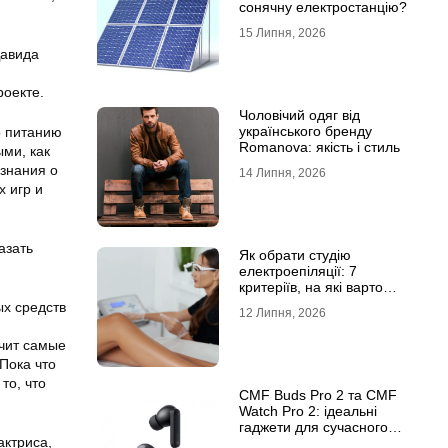
сонячну електростанцію?
15 Липня, 2026
Давида
роекте.
Чоловічий одяг від
українського бренду
о питанию
Romanova: якість і стиль
ми, как
 знания о
14 Липня, 2026
х игр и
азать
Як обрати студію
електроепіляції: 7
критеріїв, на які варто
звернути увагу
ых средств
12 Липня, 2026
учит самые
Пока что
то, что
CMF Buds Pro 2 та CMF
Watch Pro 2: ідеальні
гаджети для сучасного
актриса,
користувача