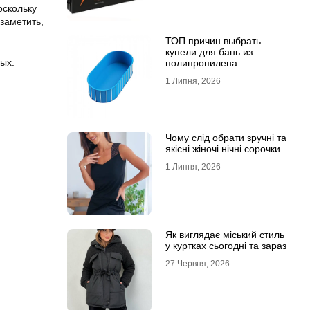
оскольку
заметить,
ТОП причин выбрать
купели для бань из
ых.
полипропилена
1 Липня, 2026
Чому слід обрати зручні та
якісні жіночі нічні сорочки
1 Липня, 2026
Як виглядає міський стиль
у куртках сьогодні та зараз
27 Червня, 2026