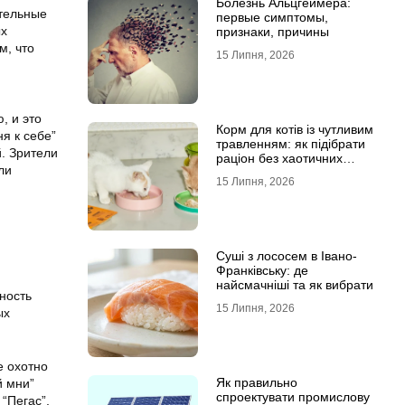
Болезнь Альцгеймера:
ательные
первые симптомы,
ых
признаки, причины
м, что
15 Липня, 2026
, и это
Корм для котів із чутливим
я к себе”
травленням: як підібрати
й. Зрители
раціон без хаотичних
ли
експериментів
15 Липня, 2026
Суші з лососем в Івано-
Франківську: де
найсмачніші та як вибрати
ность
15 Липня, 2026
ых
е охотно
Як правильно
й мни”
спроектувати промислову
“Пегас”,