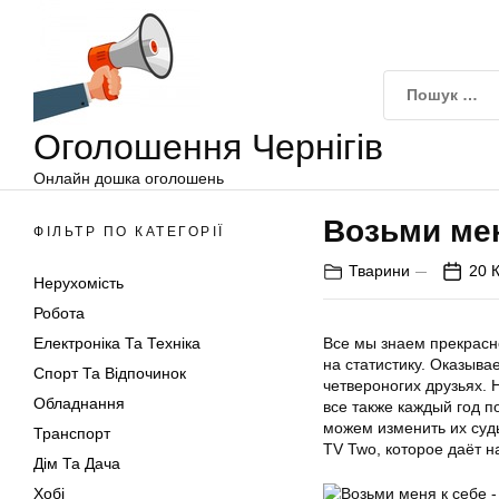
Оголошення
Перейти
Чернігів
до
вмісту
Оголошення Чернігів
Онлайн дошка оголошень
Возьми мен
ФІЛЬТР ПО КАТЕГОРІЇ
Тварини
20 К
Нерухомість
Робота
Електроніка Та Техніка
Все мы знаем прекрасно
на статистику. Оказыва
Спорт Та Відпочинок
четвероногих друзьях. 
Обладнання
все также каждый год п
можем изменить их суд
Транспорт
TV Two, которое даёт н
Дім Та Дача
Хобі