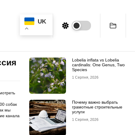
UK
Lobelia inflata vs Lobelia
ссия
cardinalis: One Genus, Two
Species
1 Серпня, 2026
смотреть
Почему важно выбрать
000 собак
грамотные строительные
ак мы
услуги
ние канала
1 Серпня, 2026