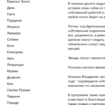
Корисно Знати
В течение десяти неде
Дача
истории семи собак из 
собственной работой в
Сім'я
любой посол берет на в
Подорожі
Потом, под бдительным
Фінанси
собственным подопечны
Акваріум
все, разумеется, в рам
Собаки
зрители смогут следить
обязательно станут сви
Коти
эмоций.
Електрика
Звезды смогут принест
Авто
Література
Поэтому настало время 
Музика
Агнешка Влодарчик, ак
Дозвілля
года”, подтвердила соб
Кіно
кампаниях по оказани
Своїми Руками
В программе также при
Тварини
учавствует в благотво
Поради
также позвал к партнер