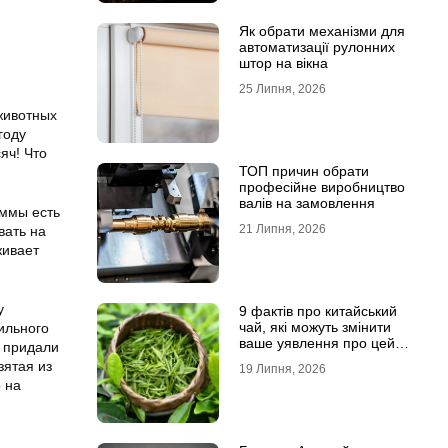
Як обрати механізми для
автоматизації рулонних
штор на вікна
25 Липня, 2026
животных
году
яч! Что
ТОП причин обрати
професійне виробництво
валів на замовлення
аммы есть
21 Липня, 2026
вать на
живает
у
9 фактів про китайський
чай, які можуть змінити
ильного
ваше уявлення про цей
 придали
напій
зятая из
19 Липня, 2026
 на