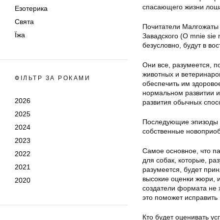
спасающего жизни лош
Езотерика
Свята
Почитатели Малгожаты О
Їжа
Завадского (O mnie sie
безусловно, будут в во
Они все, разумеется, 
животных и ветеринаро
ФІЛЬТР ЗА РОКАМИ
обеспечить им здорово
нормальном развитии и 
2026
развития обычных спос
2025
Последующие эпизоды п
2024
собственные новоприоб
2023
Самое основное, что па
2022
для собак, которые, ра
2021
разумеется, будет прин
высокие оценки жюри, и
2020
создатели формата не х
это поможет исправить
Кто будет оценивать ус