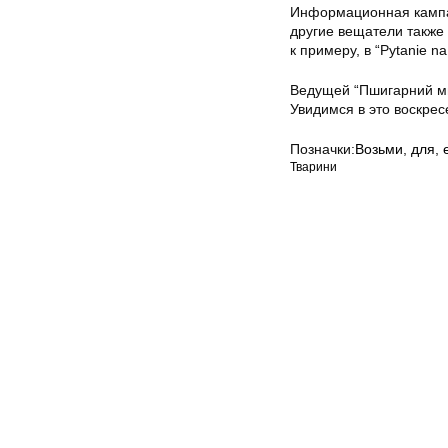
Информационная кампан
другие вещатели также
к примеру, в “Pytanie n
Ведущей “Пшигарний мн
Увидимся в это воскрес
Позначки:
Возьми
,
для
,
Тварини