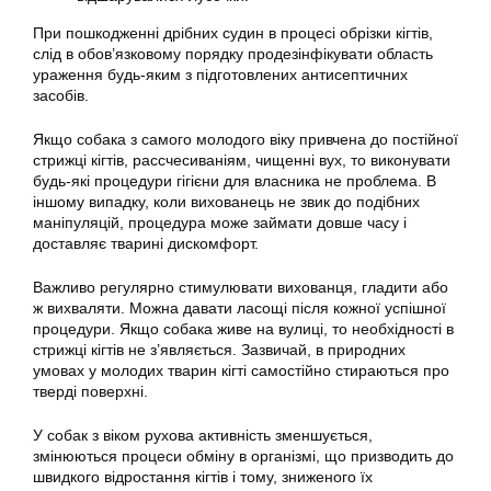
При пошкодженні дрібних судин в процесі обрізки кігтів,
слід в обов’язковому порядку продезінфікувати область
ураження будь-яким з підготовлених антисептичних
засобів.
Якщо собака з самого молодого віку привчена до постійної
стрижці кігтів, рассчесиваніям, чищенні вух, то виконувати
будь-які процедури гігієни для власника не проблема. В
іншому випадку, коли вихованець не звик до подібних
маніпуляцій, процедура може займати довше часу і
доставляє тварині дискомфорт.
Важливо регулярно стимулювати вихованця, гладити або
ж вихваляти. Можна давати ласощі після кожної успішної
процедури. Якщо собака живе на вулиці, то необхідності в
стрижці кігтів не з’являється. Зазвичай, в природних
умовах у молодих тварин кігті самостійно стираються про
тверді поверхні.
У собак з віком рухова активність зменшується,
змінюються процеси обміну в організмі, що призводить до
швидкого відростання кігтів і тому, зниженого їх