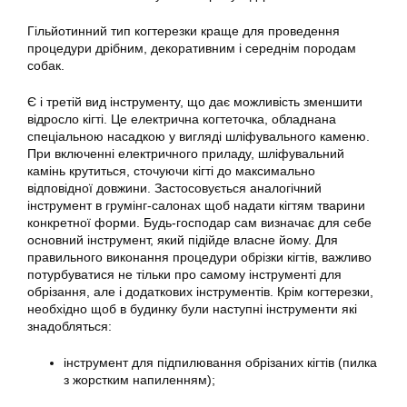
Гільйотинний тип когтерезки краще для проведення
процедури дрібним, декоративним і середнім породам
собак.
Є і третій вид інструменту, що дає можливість зменшити
відросло кігті. Це електрична когтеточка, обладнана
спеціальною насадкою у вигляді шліфувального каменю.
При включенні електричного приладу, шліфувальний
камінь крутиться, сточуючи кігті до максимально
відповідної довжини. Застосовується аналогічний
інструмент в грумінг-салонах щоб надати кігтям тварини
конкретної форми. Будь-господар сам визначає для себе
основний інструмент, який підійде власне йому. Для
правильного виконання процедури обрізки кігтів, важливо
потурбуватися не тільки про самому інструменті для
обрізання, але і додаткових інструментів. Крім когтерезки,
необхідно щоб в будинку були наступні інструменти які
знадобляться:
інструмент для підпилювання обрізаних кігтів (пилка
з жорстким напиленням);