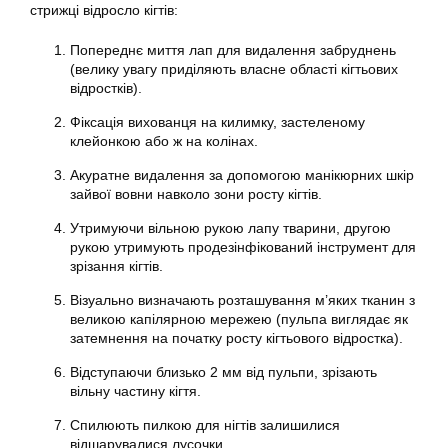
стрижці відросло кігтів:
Попереднє миття лап для видалення забруднень
(велику увагу приділяють власне області кігтьових
відростків).
Фіксація вихованця на килимку, застеленому
клейонкою або ж на колінах.
Акуратне видалення за допомогою манікюрних шкір
зайвої вовни навколо зони росту кігтів.
Утримуючи вільною рукою лапу тварини, другою
рукою утримують продезінфікований інструмент для
зрізання кігтів.
Візуально визначають розташування м’яких тканин з
великою капілярною мережею (пульпа виглядає як
затемнення на початку росту кігтьового відростка).
Відступаючи близько 2 мм від пульпи, зрізають
вільну частину кігтя.
Спилюють пилкою для нігтів залишилися
відшарувалися лусочки.