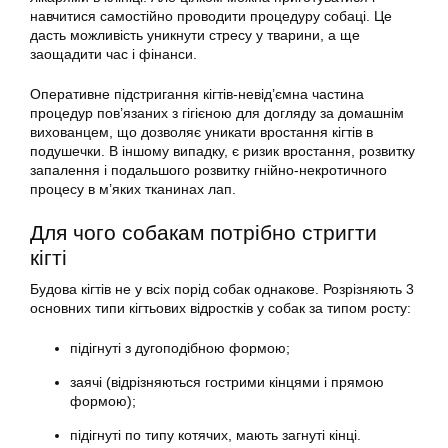
навчитися самостійно проводити процедуру собаці. Це
дасть можливість уникнути стресу у тварини, а ще
заощадити час і фінанси.
Оперативне підстригання кігтів-невід’ємна частина
процедур пов’язаних з гігієною для догляду за домашнім
вихованцем, що дозволяє уникати вростання кігтів в
подушечки. В іншому випадку, є ризик вростання, розвитку
запалення і подальшого розвитку гнійно-некротичного
процесу в м’яких тканинах лап.
Для чого собакам потрібно стригти
кігті
Будова кігтів не у всіх порід собак однакове. Розрізняють 3
основних типи кігтьових відростків у собак за типом росту:
підігнуті з дугоподібною формою;
заячі (відрізняються гострими кінцями і прямою
формою);
підігнуті по типу котячих, мають загнуті кінці.