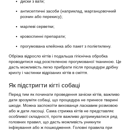
диски з вати;
антисептичні засоби (наприклад, марганцовочний
розчин або перекису);
марлеві серветки;
кровоспинні препарати;
прогумована клейонка або пакет з поліетилену.
Обрізка відросло кігтів і подальша гігієнічна обробка
проводитися над розстеленою прогумованої тканиною. Це
дасть можливість легко прибрати після процедури дрібну
крихту і частинки відрізаних кігтів в сміття.
Як підстригти кігті собаці
Перед тим як починати проведення зачіски кігтів, важливо
дати зрозуміти собаці, що процедура не принесе тварині
шкоди. Можна заспокоїти вихованця ласкавим розмовою
або ж дати ласощі. Сама стрижка кігтів не представляє
особливої складності, проте важливо дотримуватися ряд
головних правил, що дасть можливість уникнути
інфікування або ж пошкодження. Головні правила при