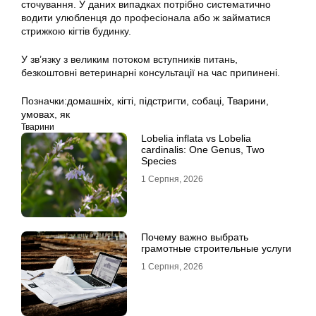
сточування. У даних випадках потрібно систематично
водити улюбленця до професіонала або ж займатися
стрижкою кігтів будинку.
У зв’язку з великим потоком вступників питань,
безкоштовні ветеринарні консультації на час припинені.
Позначки:
домашніх
,
кігті
,
підстригти
,
собаці
,
Тварини
,
умовах
,
як
Тварини
Lobelia inflata vs Lobelia
cardinalis: One Genus, Two
Species
1 Серпня, 2026
Почему важно выбрать
грамотные строительные услуги
1 Серпня, 2026