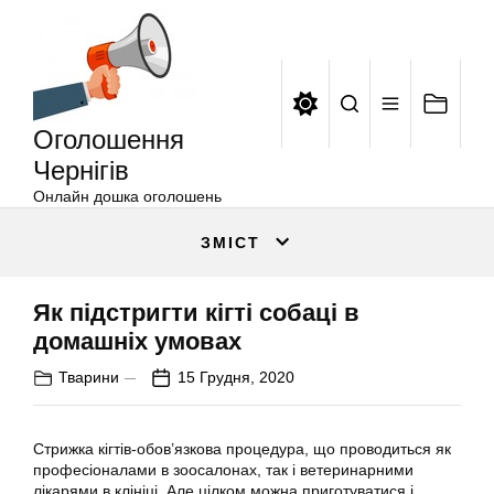
Оголошення
Перейти
Чернігів
до
вмісту
Оголошення
Чернігів
Онлайн дошка оголошень
ЗМІСТ
Як підстригти кігті собаці в
домашніх умовах
Тварини
15 Грудня, 2020
Стрижка кігтів-обов’язкова процедура, що проводиться як
професіоналами в зоосалонах, так і ветеринарними
лікарями в клініці. Але цілком можна приготуватися і