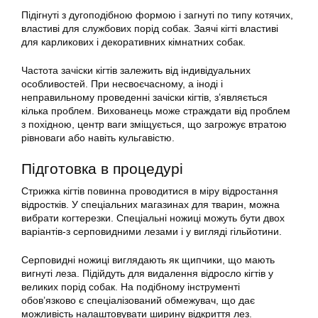
Підігнуті з дугоподібною формою і загнуті по типу котячих,
властиві для службових порід собак. Заячі кігті властиві
для карликових і декоративних кімнатних собак.
Частота зачіски кігтів залежить від індивідуальних
особливостей. При несвоєчасному, а іноді і
неправильному проведенні зачіски кігтів, з’являється
кілька проблем. Вихованець може страждати від проблем
з похідною, центр ваги зміщується, що загрожує втратою
рівноваги або навіть кульгавістю.
Підготовка в процедурі
Стрижка кігтів повинна проводитися в міру відростання
відростків. У спеціальних магазинах для тварин, можна
вибрати когтерезки. Спеціальні ножиці можуть бути двох
варіантів-з серповидними лезами і у вигляді гільйотини.
Серповидні ножиці виглядають як щипчики, що мають
вигнуті леза. Підійдуть для видалення відросло кігтів у
великих порід собак. На подібному інструменті
обов’язково є спеціалізований обмежувач, що дає
можливість налаштовувати ширину відкриття лез.