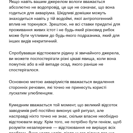
Якщо навіть вашим джерелом вологи вважається
абсолютно не водопровід, це ще не означає, що вона
годиться для акваріума. Шкідливі домішки можуть
знаходиться навіть у тій водоймі, якої антропогенний
вплив не торкнувся. Зрештою, не всі ставки придатні для
проживання живих істот і не будь-який різновид рибок
може бути чутливим до будь-якого подразника, який для
інших видів некритичний.
Спробувавши
відстоювати
рідину зі звичайного джерела,
ви можете поспостерігати різні цікаві явища, коли вона
помутніє або в ній випаде осад, якого раніше не
спостерігалося.
Основною метою акваріумістів вважається видалення
сторонніх речовин, які точно не принесуть користі
лускатим улюбленцям.
Кумедним вважається той момент, що великий відсоток
заводчиків риб постійно виконує цей ритуал, але
насправді ніхто точно не знає, скільки власне необхідно
відстоювати
воду. Крім того, не
потрібно
бути генієм, щоб
розуміти незаперечне — відстоювання не вирішує всіх