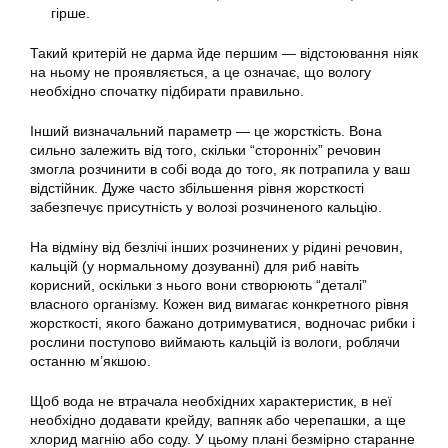
гірше.
Такий критерій не дарма йде першим — відстоювання ніяк
на ньому не проявляється, а це означає, що вологу
необхідно спочатку підбирати
правильно
.
Інший визначальний параметр — це жорсткість. Вона
сильно залежить від того, скільки “сторонніх” речовин
змогла розчинити в собі вода до того, як потрапила у ваш
відстійник. Дуже часто збільшення рівня жорсткості
забезпечує присутність у волозі розчиненого кальцію.
На відміну від безлічі інших розчинених у рідині речовин,
кальцій (у нормальному дозуванні) для риб навіть
корисний, оскільки з нього вони створюють “деталі”
власного організму. Кожен вид вимагає конкретного рівня
жорсткості, якого бажано дотримуватися, водночас рибки і
рослини поступово виймають кальцій із вологи, роблячи
останню м’якшою.
Щоб вода не втрачала необхідних характеристик, в неї
необхідно додавати крейду, вапняк або черепашки, а ще
хлорид магнію або соду. У цьому плані безмірно старанне