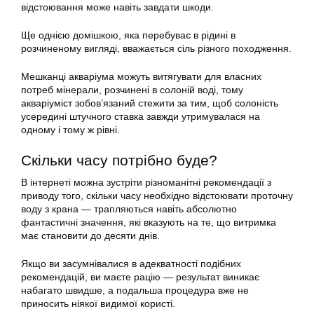
відстоювання може навіть завдати шкоди.
Ще однією домішкою, яка перебуває в рідині в
розчиненому вигляді, вважається сіль різного походження.
Мешканці акваріума можуть витягувати для власних
потреб мінерали, розчинені в солоній воді, тому
акваріуміст зобов’язаний стежити за тим, щоб солоність
усередині штучного ставка завжди утримувалася на
одному і тому ж рівні.
Скільки часу
потрібно
буде?
В інтернеті можна зустріти різноманітні рекомендації з
приводу того, скільки часу необхідно
відстоювати
проточну
воду з крана — трапляються навіть абсолютно
фантастичні значення, які вказують на те, що витримка
має становити до десяти днів.
Якщо ви засумнівалися в адекватності подібних
рекомендацій, ви маєте рацію — результат виникає
набагато швидше, а подальша процедура вже не
приносить ніякої видимої користі.