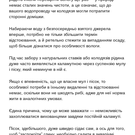
немає сталих значень чистоти, а це означає, що до
вашого водопроводу чи колодязя могли потрапити
сторонні домішки.
Набираючи воду з безпосередньо взятого джерела
вперше,
потрібно
не тільки збільшити термін
відстоювання, а й ретельно стежити за випаданням осаду,
щоб більше дізнатися про особливості вологи.
Під час забору з натуральних ставків або колодязів рідина
дуже часто виявляється каламутною через суспензію мулу
і піску, який неминуче в ній є.
Якщо є впевненість, що це власне мул і пісок, то
особливої потреби в їхньому видаленні та відстоюванні
немає, оскільки вони не шкодять рибі, адже для неї норма
жити в аналогічних умовах.
Єдина причина, чому це може заважати — неможливість
захоплюватися вихованцями завдяки постійній каламуті.
Пісок, здебільшого, дуже швидко сідає сам, а ось для того,
щоб “заспокоїти” глину, необхідно садити в акваріумі