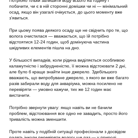
Потрібно
тільки залишити воду всього на годину і
побачити, чи є в ній сторонні домішки чи ні — мінімальний
осад, якщо він узагалі очікується, до цього моменту вже
з’явиться.
При цьому поява деякого осаду ще не свідчить про те, що
волога очистилася — вважається, що їй
потрібно
відстоятися 12-24 годин, щоб домінуюча частина
шкідливих елементів пішла на дно.
У більшості випадків, коли рідина виділяється особливою
каламутністю і забрудненістю, її можна
відстоювати
2 дні,
але було б краще знайти інше джерело. Здебільшого
вважають, що випробуване джерело, з якого ви вже багато
разів забирали воду для акваріума, можна посилено не
перевіряти — умовно кажучи, тих же 12 годин має
вистачити.
Потрібно
звернути увагу: якщо навіть ви не бачили
проблем, відстоювання все одно не завадить, просто його
тривалість можна зменшити.
Проте навіть у подібній ситуації професіонали з досвідом
радять інколи перевіряти вологу ще раз — у природі