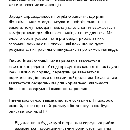
життям власних вихованців.
Заради справедливості
потрібно
заявити, що різні
біологічні види можуть висувати і найрізноманітніші
вимоги, тому наведені нижче узагальнення вважаються
комфортними для більшості видів, але не для всіх. Ми
власне орієнтуємося на ті різновиди рибок, з яких
зазвичай починають новачки, які поки що не дуже
розуміють, як
правильно
піклуватися про вимогливі види.
Одним із найголовніших параметрів вважається
кислотність рідини . У воді присутні як кислотні, так і лужні
іони, і якщо їх порівну, середовище вважається
нормальним, іншими словами нейтральним. Власне таке і
вважається бездоганним для нормальної діяльності
більшості акваріумної живності та рослин.
Рівень кислотності відзначається буквами pH і цифрою,
якщо йдеться про нейтральну обстановку, вона буде
описуватися як pH 7.
Відхилення в будь-яку зі сторін для середньої рибки
вважаються небажаними, і чим вони істотніші, тим