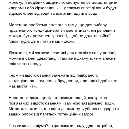
молекули подібних шкідливих сполук, як-от аміак, нітрити,
хлорамін або сірководень — у такому вигляді вони будуть
відокремлені від води та все ж випадуть в осад.
Маленька проблема полягає в тому, що для вибору
правильного кондиціонера ви маєте знати, які речовини
можуть бути розчинені у волозі, щоб не додати зайвої
“хімії” туди, де її і так з надлишком.
Дізнатися, які загрози властиві для ставків у вас у регіоні,
можна в санепідемстанції, там же підкажуть, чим власне
слід чистити воду.
Терміни відстоювання залежать від підібраного
кондиціонера і ступеня забруднення, але однієї доби теж
має вистачити.
Наостанок дамо ще кілька рекомендацій, конкретно
пов’язаних з відстоюванням і заміною акваріумної води.
Може так статися, що вони допоможуть уберегти здоров’я
ваших рибок від багатьох потенційних загроз.
Позначки:
акваріума?
,
відстоювати
,
воду
,
для
,
потрібно
,