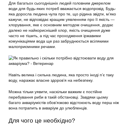
Для багатьох сьогоднішніх людей головним джерелом
води для будь-яких потреб вважається водопровід. Будь-
яка доросла людина чула про те, що рідина звідти, м’яко
кажучи, не відповідає кращим уявленням про її якість —
хлорування, яке є основним методом очищення, додає
далеко не найкорисніший хлор, якість очищення дуже
часто не тішить, а під час проходження іржавими
комунікаціями вода ще раз забруднюється всілякими
малоприємними речами.
Навіть велика і сильна людина, яка просто іноді п’є таку
воду, наражає власне здоров’я на небезпеку.
Можна тільки уявити, наскільки важким є постійне
перебування риби в такій обстановці. Завдяки цьому
багато акваріумістів обов’язково відстоюють воду перш ніж
вона потрапить в акваріум до улюбленців.
Для чого це необхідно?