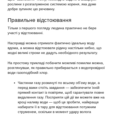
рослини з розгалуженою системою кореня, яка дуже
добре зупиняє цю речовину.
Правильне відстоювання
Тільки з першого погляду людина практично не бере
участі у відстоюванні.
Насправді можна отримати фактично ідеальну воду
вдома, а можна
відстоювати
рідину настільки хибно, що
жодні великі строки не дадуть необхідного результату.
На простому прикладі побачити можливі помилки можна,
розглянувши, як
правильно
прибирається з водопровідної
води газоподібний хлор.
Частинки газу розкинуті по всьому об’єму води, а
перед вами стоїть завдання — забезпечити їхній
прямий контакт із повітрям, щоб гарантувати повне
видалення газу. Посприяти цій дії ви можете вже на
кроці наливу води — щоб це зробити, найкраще
набирати її в тару для відстоювання потужним
струменем, оскільки в момент удару волога