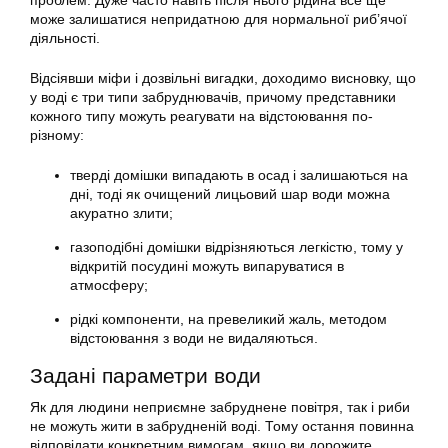
проблем. Дуже часто навіть після нього рідина все ще
може залишатися непридатною для нормальної риб’ячої
діяльності.
Відсіявши міфи і дозвільні вигадки, доходимо висновку, що
у воді є три типи забруднювачів, причому представники
кожного типу можуть реагувати на відстоювання по-
різному:
тверді домішки випадають в осад і залишаються на
дні, тоді як очищений лицьовий шар води можна
акуратно злити;
газоподібні домішки відрізняються легкістю, тому у
відкритій посудині можуть випаруватися в
атмосферу;
рідкі компоненти, на превеликий жаль, методом
відстоювання з води не видаляються.
Задані параметри води
Як для людини неприємне забруднене повітря, так і риби
не можуть жити в забрудненій воді. Тому остання повинна
відповідати конкретним вимогам, якщо ви дорожите