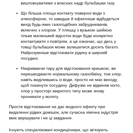
виштовхуватиме з власних надр бульбашки газу.
Що більша площа контакту поверхні води з
атмосферою, то швидше й ефектніше відбудеться
вихід будь-яких газоподібних забруднювачів,
включно з хлором. У пляшці з вузькою шийкою
тільки маленький відсоток води буде конкретно
контактувати з повітрям, а це означає, що десь у
товщі бульбашок може залишатися досить багато.
Найрозумніше
відстоювати
рідину в широкій
посудині.
Накриваючи тару для відстоювання кришкою, ви
перешкоджаєте нормальному газообміну, тож хлор,
навіть виділившись із води, просто не має виходу,
щоб покинути посудину. Дифузію не відміняв ніхто,
хлор у просторі закритого типу може знову
проникати у вологу.
Просте відстоювання не дає жодного ефекту при
видаленні рідких домішок, але сучасна хімічна індустрія
вміє вирішувати і не ці завдання.
Існують спеціалізовані кондиціонери, що зв’язують