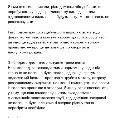
Як ми вже вище писали, рідкі домішки або добавки, що
перебувають у воді в розчиненому вигляді, ніяким
відстоюванням видалені не будуть — тут можете навіть не
розраховувати.
Газоподібні домішки здебільшого видаляються з води
фактично миттєво в момент набору, до того ж особливо
швидко це відбувається в разі якщо набирати вологу
правильно
— про це детальніше поговоримо в
наступному розділі.
З твердими домішками ситуація трохи важча.
Насамперед, за законодавчими нормами, у воді з під
крана їх не повинно бути взагалі, однак це, зрозуміло,
недосяжний ідеал — проржавілі труби з металу, потроху
розпадаючись, виділяють найменші крихти іржі, яка разом
із вологою проникає в акваріум. Якщо у вас є впевненість
у тому, що ваш водопровід цілком складається з
сьогоднішніх пластмасових труб, тоді домішок насправді
не повинно бути, але хоча б вперше рідину точно
перевірити необхідно.