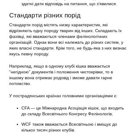
здатні дати відповідь на питання, що з’явилися.
Стандарти різних порід
Стандарти порід містять низку характеристик, які
відрізняють одну
породу
тварин від інших. Складають їх
фахівці, які вважаються членами фелінологічних
організацій. Однак вони всі належать до різних систем, у
яких власні стандарти. Крім того, не будь-яка з них визнає
якусь певну
породу
.
Наприклад, якщо в одному клубі кішка вважається
“негідною” документів і положення чистокрівки, то в
іншому вона отримає родовід і зможе давати гарне
потомство.
У пострадянських країнах головними організаціями є:
CFA — це Міжнародна Асоціація
кішок
, що входить
до складу Всесвітнього Конгресу Фелінологів;
WCF також вважається Всесвітньою і вміщує до
кількох тисяч різних клубів.