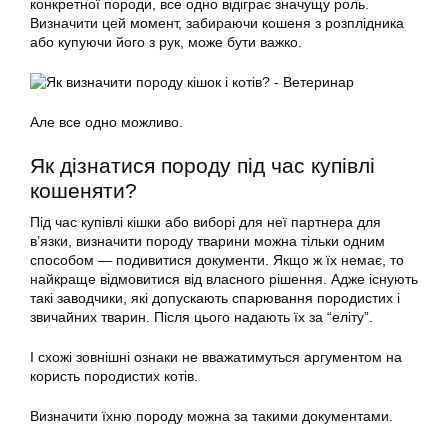
конкретної породи, все одно відіграє значущу роль.
Визначити
цей момент, забираючи кошеня з розплідника
або купуючи його з рук, може бути важко.
Але все одно можливо.
Як дізнатися
породу
під час купівлі
кошеняти?
Під час купівлі кішки або виборі для неї партнера для
в’язки,
визначити породу
тварини можна тільки одним
способом — подивитися документи. Якщо ж їх немає, то
найкраще відмовитися від власного рішення. Адже існують
такі заводчики, які допускають спарювання породистих і
звичайних тварин. Після цього надають їх за “еліту”.
І схожі зовнішні ознаки не вважатимуться аргументом на
користь породистих котів.
Визначити
їхню
породу
можна за такими документами.