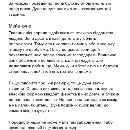
За низкою проведених тестів було встановлено кілька
порід
кішок
. Дуже популярними з них вважаються такі
тварини.
Мейн-куни
Тварини цієї породи відрізняються великою відданістю
людині. Вони досить цікаві, до того ж люблять
пополювати. Тому для них зловити мишу або маленьку
пташку не проблема. Плюс до цього, вони ще й
похваляться нею перед власним господарем. Водночас
вони абсолютно не люблять, коли їх гладять, але
дозволяють робити це. Мейн-куни абсолютно не бояться
сторонніх людей, люблять гратися з дітьми.
Якщо говорити про їхні розміри, то це дуже великі
тварини. Спина в них рівна, а голова злегка нагадує за
власною формою квадрат. Шерстка в них довга, а ближче
до лап вона трохи довша. На шиї вона виглядає як комір,
а на лапах як штанці. Вуха подібних
кішок
великі, до
самого кінця звужуються.
Породиста кішка не може мати такі забарвлення: таббі,
шоколад, ліловий і ще кілька кольорів.