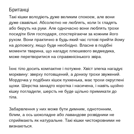
Британці
Такі кішки володіють дуже великим спокоєм, але вони
дуже свавільні. Абсолютно не люблять, коли їх гладять
або беруть на руки. Але одночасно вони люблять трохи
посидіти біля господаря, спостерігаючи за кожним його
рухом. Вони практично в будь-який час готові прийти йому
на допомогу, якщо буде необхідно. Власне в подібні
моменти тварина, що нагадує плюшевого ведмедика,
може перетворитися на справжнісінького звіра.
Їхнє тіло досить компактне і потужне. Хвіст злегка нагадує
морквину: зверху потовщений, а донизу трохи звужений.
Мордочка у подібних
кішок
пухкенька, має трохи округлені
щоки. Шерстка занадто коротка і насичена, і навіть щойно
кішку погладили, шерсть не буде щільно примикати до
тіла.
Забарвлення у них може бути димним, однотонним,
білим, а ось шоколадне або лавандове розвідники не
сприймають як натуральне. Такі кішки чистокровними не
визнаються.