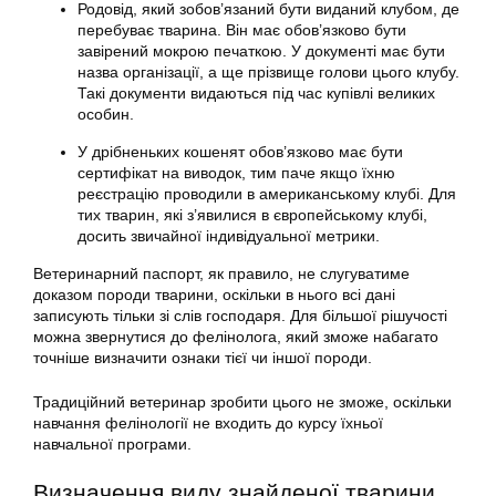
Родовід, який зобов’язаний бути виданий клубом, де
перебуває тварина. Він має обов’язково бути
завірений мокрою печаткою. У документі має бути
назва організації, а ще прізвище голови цього клубу.
Такі документи видаються під час купівлі великих
особин.
У дрібненьких кошенят обов’язково має бути
сертифікат на виводок, тим паче якщо їхню
реєстрацію проводили в американському клубі. Для
тих тварин, які з’явилися в європейському клубі,
досить звичайної індивідуальної метрики.
Ветеринарний паспорт, як правило, не слугуватиме
доказом породи тварини, оскільки в нього всі дані
записують тільки зі слів господаря. Для більшої рішучості
можна звернутися до фелінолога, який зможе набагато
точніше
визначити
ознаки тієї чи іншої породи.
Традиційний ветеринар зробити цього не зможе, оскільки
навчання фелінології не входить до курсу їхньої
навчальної програми.
Визначення виду знайденої тварини