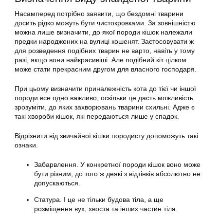
Насамперед потрібно заявити, що бездомні тварини
досить рідко можуть бути чистокровками. За зовнішністю
можна лише
визначити
, до якої породи
кішок
належали
предки народжених на вулиці кошенят. Застосовувати ж
для розведення подібних тварин не варто, навіть у тому
разі, якщо вони найкрасивіші. Але подібний кіт цілком
може стати прекрасним другом для власного господаря.
При цьому
визначити
приналежність кота до тієї чи іншої
породи все одно важливо, оскільки це дасть можливість
зрозуміти, до яких захворювань тварини схильні. Адже є
такі хвороби
кішок
, які передаються лише у спадок.
Відрізнити від звичайної кішки породисту допоможуть такі
ознаки.
Забарвлення. У конкретної породи
кішок
воно може
бути різним, до того ж деякі з відтінків абсолютно не
допускаються.
Статура. І це не тільки будова тіла, а ще
розміщення вух, хвоста та інших частин тіла.