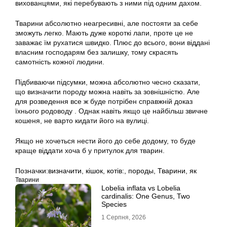
вихованцями, які перебувають з ними під одним дахом.
Тварини абсолютно неагресивні, але постояти за себе
зможуть легко. Мають дуже короткі лапи, проте це не
заважає їм рухатися швидко. Плюс до всього, вони віддані
власним господарям без залишку, тому скрасять
самотність кожної людини.
Підбиваючи підсумки, можна абсолютно чесно сказати,
що
визначити породу
можна навіть за зовнішністю. Але
для розведення все ж буде потрібен справжній доказ
їхнього родоводу . Однак навіть якщо це найбільш звичне
кошеня, не варто кидати його на вулиці.
Якщо не хочеться нести його до себе додому, то буде
краще віддати хоча б у притулок для тварин.
Позначки:
визначити
,
кішок
,
котів:
,
породы
,
Тварини
,
як
Тварини
Lobelia inflata vs Lobelia
cardinalis: One Genus, Two
Species
1 Серпня, 2026