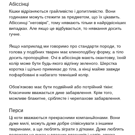
Абіссінці
Кішки відрізняються грайливістю і допитливістю. Вони
годинами можуть стежити за предметом, що їх цікавить.
Абіссинці “неговіркі”, тому нявкають тільки в найрідкісніших
випадках. Але якщо це відбувається, то нявкання досить
гучне.
Якщо наприклад ми говоримо про стандарти породи, то
голова у подібних тварин має клиноподібну форму, а тіло
досить пропорційне. Очі в абіссінців мають окантовку, їхній
колір може бути будь-якого відтінку зеленого. Шерстка
коротка і щільно примикає до тіла, а кінці майже завжди
пофарбовані в набагато темніший колір.
Обов’язково має бути подвійний або потрійний тікінг.
Класичним вважається дике забарвлення. Крім того,
можливе блакитне, сріблясте і черепахове забарвлення.
Перси
Ці коти вважаються прекрасними компаньйонами. Вони
дуже милі, можуть дуже добре співіснувати з іншими
тваринами, а ще люблять зіграти з дітками. Дуже люблять
полежати на руках у власних власників і навіть злегка