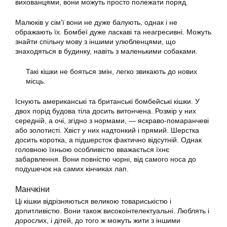
вихованцями, вони можуть просто полежати поряд.
Малюків у сім’ї вони не дуже балують, однак і не
ображають їх. Бомбеї дуже ласкаві та неагресивні. Можуть
знайти спільну мову з іншими улюбленцями, що
знаходяться в будинку, навіть з маленькими собаками.
Такі кішки не бояться змін, легко звикають до нових
місць.
Існують американські та британські бомбейські кішки. У
двох порід будова тіла досить витончена. Розмір у них
середній, а очі, згідно з нормами, — яскраво-помаранчеві
або золотисті. Хвіст у них надтонкий і прямий. Шерстка
досить коротка, а підшерсток фактично відсутній. Однак
головною їхньою особливістю вважається їхнє
забарвлення. Вони повністю чорні, від самого носа до
подушечок на самих кінчиках лап.
Манчкіни
Ці кішки відрізняються великою товариськістю і
допитливістю. Вони також високоінтелектуальні. Люблять і
дорослих, і дітей, до того ж можуть жити з іншими