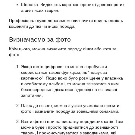
Шерстка. Виділяють короткошерстих і довгошерстих,
а ще лисих тварин.
Професіонал дуже легко зможе
визначити
приналежність
кошеняти до тієї чи іншої породи.
Визначаємо за фото
Крім цього, можна
визначити породу
кішки або кота за
фото.
Якщо фото цифрове, то можна спробувати
скористатися такою функцією, як “пошук за
картинкою”. Якщо воно було розміщене у власника
в особистому альбомі, то можна зв’язатися з ним
безпосередньо і дізнатися відповіді на всі власні
запитання.
Плюс до всього, можна з усією уважністю вивчити
фото і
визначити породу
за зовнішніми ознаками.
Взяти фото і піти на виставку породистих котів. Там
можна буде і просто придивитися до зовнішності
тварин, і проконсультуватися з заводчиками, які