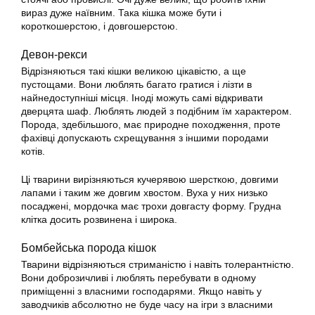
вираз дуже наївним. Така кішка може бути і
короткошерстою, і довгошерстою.
Девон-рекси
Відрізняються такі кішки великою цікавістю, а ще
пустощами. Вони люблять багато гратися і лізти в
найнедоступніші місця. Іноді можуть самі відкривати
дверцята шаф. Люблять людей з подібним їм характером.
Порода, здебільшого, має природне походження, проте
фахівці допускають схрещування з іншими породами
котів.
Ці тварини вирізняються кучерявою шерсткою, довгими
лапами і таким же довгим хвостом. Вуха у них низько
посаджені, мордочка має трохи довгасту форму. Грудна
клітка досить розвинена і широка.
Бомбейська порода
кішок
Тварини відрізняються стриманістю і навіть толерантністю.
Вони доброзичливі і люблять перебувати в одному
приміщенні з власними господарями. Якщо навіть у
заводчиків абсолютно не буде часу на ігри з власними