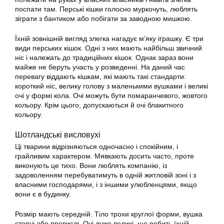
поспати там. Перські кішки голосно муркочуть, люблять
зіграти з бантиком або побігати за заводною мишкою.
Їхній зовнішній вигляд злегка нагадує м’яку іграшку. Є три
види перських
кішок
. Одні з них мають найбільш звичний
ніс і належать до традиційних
кішок
. Однак зараз вони
майже не беруть участь у розведенні. На даний час
перевагу віддають кішкам, які мають такі стандарти:
короткий ніс, велику голову з маленькими вушками і великі
очі у формі кола. Очі можуть бути помаранчевого, жовтого
кольору. Крім цього, допускаються й очі блакитного
кольору.
Шотландські висловухі
Ці тварини відрізняються одночасно і спокійним, і
грайливим характером. Мявкають досить часто, проте
виконують це тихо. Вони люблять компанію, із
задоволенням перебуватимуть в одній житловій зоні і з
власними господарями, і з іншими улюбленцями, якщо
вони є в будинку.
Розмір мають середній. Тіло трохи круглої форми, вушка
стоячі або провислі. Очі дуже великі, що робить їхній