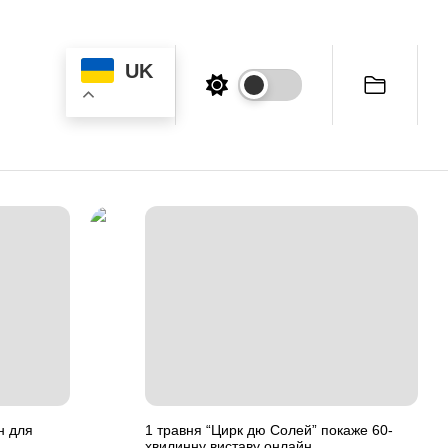
UK
н для
1 травня “Цирк дю Солей” покаже 60-
хвилинну виставу онлайн