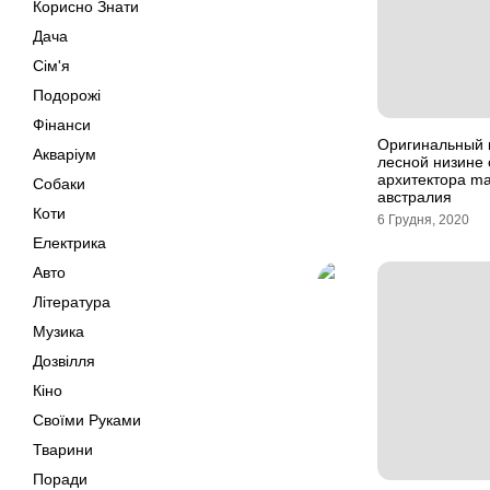
Корисно Знати
Дача
Сім'я
Подорожі
Фінанси
Оригинальный к
Акваріум
лесной низине 
архитектора ma
Собаки
австралия
Коти
6 Грудня, 2020
Електрика
Авто
Література
Музика
Дозвілля
Кіно
Своїми Руками
Тварини
Поради