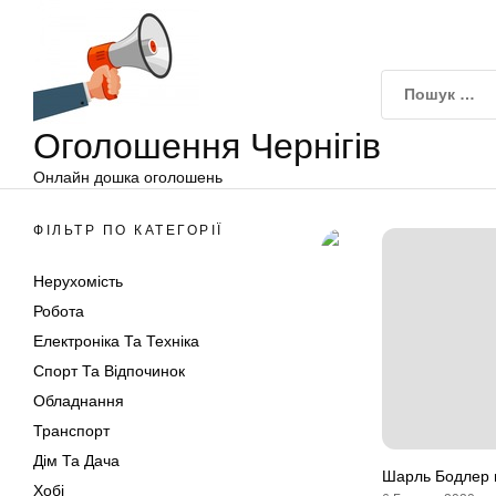
Оголошення
Перейти
Чернігів
до
вмісту
Оголошення Чернігів
Онлайн дошка оголошень
ФІЛЬТР ПО КАТЕГОРІЇ
Нерухомість
Робота
Електроніка Та Техніка
Спорт Та Відпочинок
Обладнання
Транспорт
Дім Та Дача
Шарль Бодлер ц
Хобі