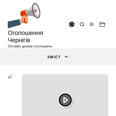
Оголошення
Перейти
Чернігів
до
вмісту
Оголошення
Чернігів
Онлайн дошка оголошень
ЗМІСТ