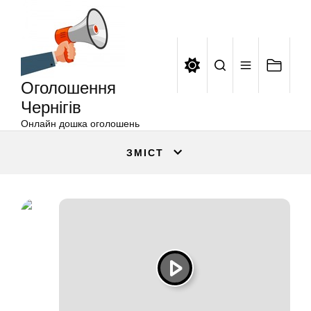
Оголошення
Перейти
Чернігів
до
вмісту
Оголошення
Чернігів
Онлайн дошка оголошень
ЗМІСТ