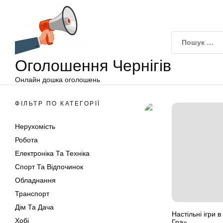
Оголошення
Перейти
Чернігів
до
вмісту
Оголошення Чернігів
Онлайн дошка оголошень
ФІЛЬТР ПО КАТЕГОРІЇ
Нерухомість
Робота
Електроніка Та Техніка
Спорт Та Відпочинок
Обладнання
Транспорт
Дім Та Дача
Настільні ігри 
Хобі
Гра»