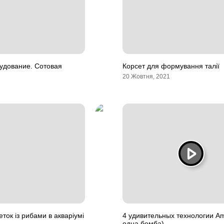
удование. Сотовая
Корсет для формування талії
20 Жовтня, 2021
еток із рибами в акваріумі
4 удивительных технологии A
одна бомба)