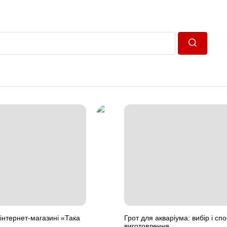
Пошук
в інтернет-магазині «Така
Грот для акваріума: вибір і сп
виготовлення