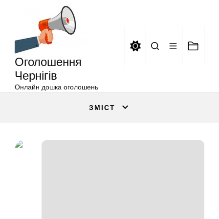
Оголошення
Перейти
Чернігів
до
вмісту
Оголошення
Чернігів
Онлайн дошка оголошень
ЗМІСТ