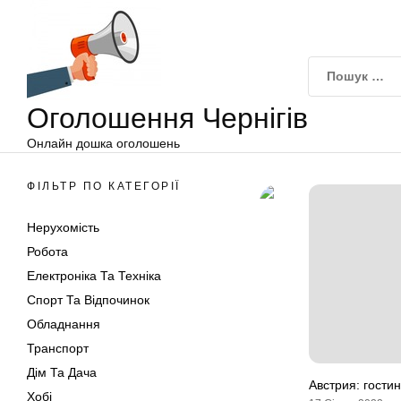
Оголошення
Перейти
Чернігів
до
вмісту
Оголошення Чернігів
Онлайн дошка оголошень
ФІЛЬТР ПО КАТЕГОРІЇ
Нерухомість
Робота
Електроніка Та Техніка
Спорт Та Відпочинок
Обладнання
Транспорт
Дім Та Дача
Австрия: гости
Хобі