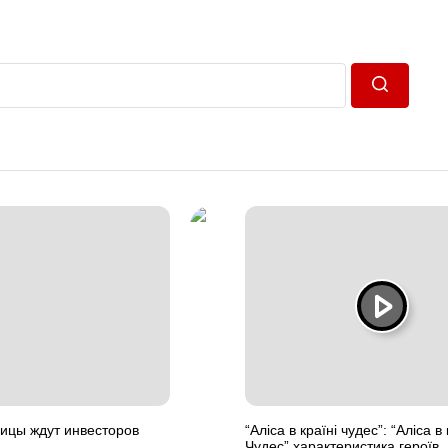
Пошук
ницы ждут инвесторов
“Аліса в країні чудес”: “Аліса в 
Чудес” характеристика героїв