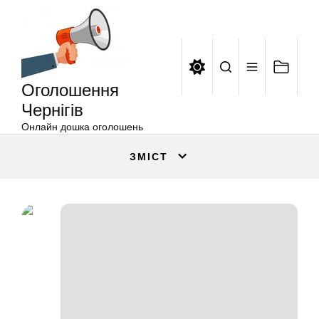
Оголошення
Перейти
Чернігів
до
вмісту
Оголошення
Чернігів
Онлайн дошка оголошень
ЗМІСТ