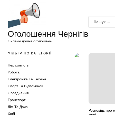
Оголошення
Перейти
Чернігів
до
вмісту
Оголошення Чернігів
Онлайн дошка оголошень
ФІЛЬТР ПО КАТЕГОРІЇ
Нерухомість
Робота
Електроніка Та Техніка
Спорт Та Відпочинок
Обладнання
Транспорт
Дім Та Дача
Розповідь про м
Хобі
мові