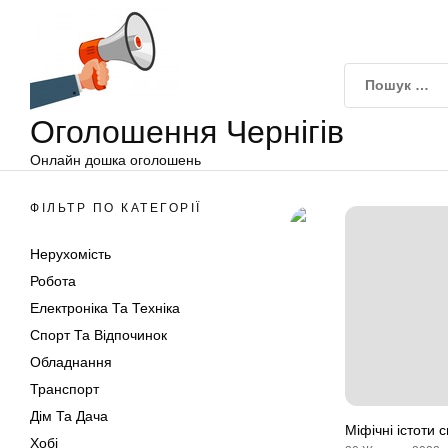
Оголошення
Перейти
Чернігів
до
вмісту
Оголошення Чернігів
Онлайн дошка оголошень
ФІЛЬТР ПО КАТЕГОРІЇ
Нерухомість
Робота
Електроніка Та Техніка
Спорт Та Відпочинок
Обладнання
Транспорт
Дім Та Дача
Міфічні істоти 
Хобі