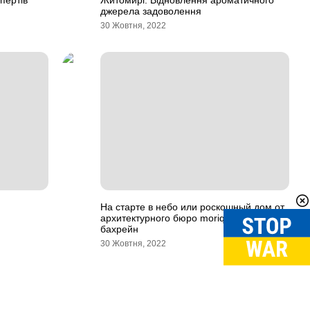
пертів
Житомирі: Відновлення ароматичного
джерела задоволення
30 Жовтня, 2022
На старте в небо или роскошный дом от
архитектурного бюро moriq, hamala,
бахрейн
30 Жовтня, 2022