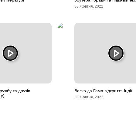
в Літературі
роутераПоради та підказки екс
30 Жовтня, 2022
ружбу та друзів
Васко да Гама відкриття Індії
гу)
30 Жовтня, 2022