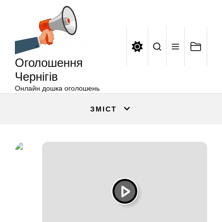
Оголошення
Перейти
Чернігів
до
вмісту
Оголошення
Чернігів
Онлайн дошка оголошень
ЗМІСТ