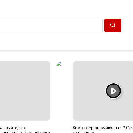
Пошук
» штукатурка –
Комп’ютер не вмикається? Ос
сновные этапы нанесения
та рішення