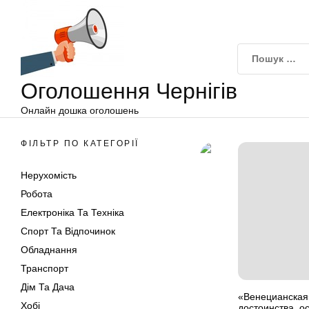
Оголошення
Перейти
Чернігів
до
вмісту
Оголошення Чернігів
Онлайн дошка оголошень
ФІЛЬТР ПО КАТЕГОРІЇ
Нерухомість
Робота
Електроніка Та Техніка
Спорт Та Відпочинок
Обладнання
Транспорт
Дім Та Дача
«Венецианская
Хобі
достоинства, о