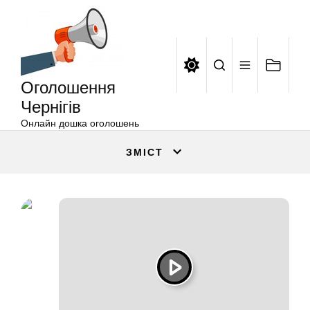
Оголошення
Перейти
Чернігів
до
вмісту
Оголошення
Чернігів
Онлайн дошка оголошень
ЗМІСТ