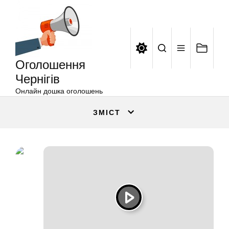
Оголошення
Перейти
Чернігів
до
вмісту
Оголошення
Чернігів
Онлайн дошка оголошень
ЗМІСТ