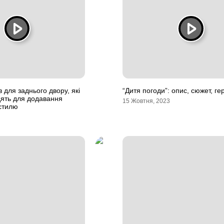
в для заднього двору, які
“Дитя погоди”: опис, сюжет, ге
дять для додавання
15 Жовтня, 2023
 стилю