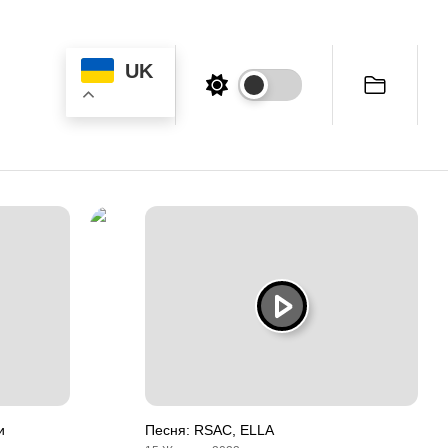
UK
и
Песня: RSAC, ELLA