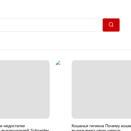
Пошук
и недостатки
Кошачья гигиена Почему кошк
 выключателей Schneider
вылизывают свою шерсть.