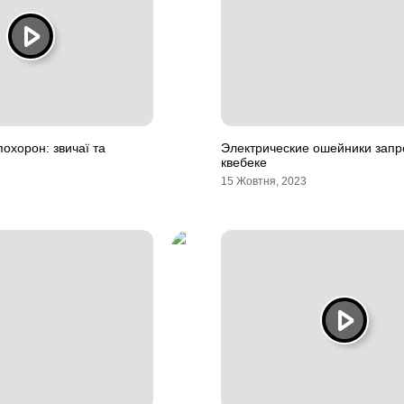
охорон: звичаї та
Электрические ошейники зап
квебеке
15 Жовтня, 2023