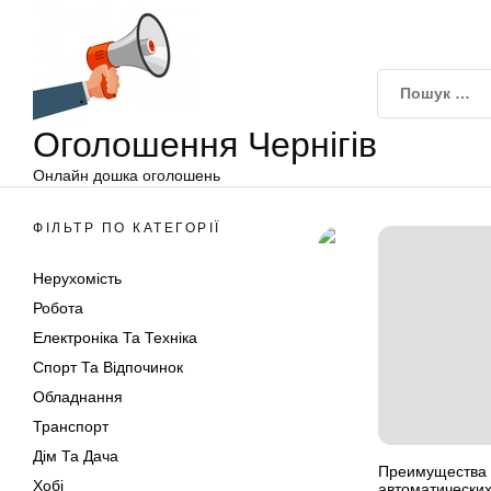
Оголошення
Перейти
Чернігів
до
вмісту
Оголошення Чернігів
Онлайн дошка оголошень
ФІЛЬТР ПО КАТЕГОРІЇ
Нерухомість
Робота
Електроніка Та Техніка
Спорт Та Відпочинок
Обладнання
Транспорт
Дім Та Дача
Преимущества 
Хобі
автоматических