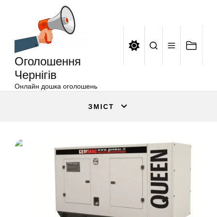
Оголошення
Перейти
Чернігів
до
вмісту
Оголошення
Чернігів
Онлайн дошка оголошень
ЗМІСТ