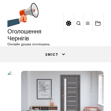
Оголошення
Перейти
Чернігів
до
вмісту
Оголошення
Чернігів
Онлайн дошка оголошень
ЗМІСТ