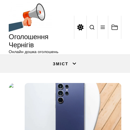
Оголошення
Перейти
Чернігів
до
вмісту
Оголошення
Чернігів
Онлайн дошка оголошень
ЗМІСТ