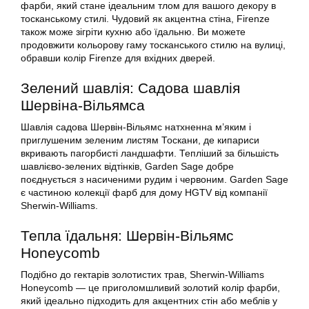
фарби, який стане ідеальним тлом для вашого декору в
тосканському стилі. Чудовий як акцентна стіна, Firenze
також може зігріти кухню або їдальню. Ви можете
продовжити кольорову гаму тосканського стилю на вулиці,
обравши колір Firenze для вхідних дверей.
Зелений шавлія: Садова шавлія
Шервіна-Вільямса
Шавлія садова Шервін-Вільямс натхненна м’яким і
приглушеним зеленим листям Тоскани, де кипариси
вкривають пагорбисті ландшафти. Тепліший за більшість
шавлієво-зелених відтінків, Garden Sage добре
поєднується з насиченими рудим і червоним. Garden Sage
є частиною колекції фарб для дому HGTV від компанії
Sherwin-Williams.
Тепла їдальня: Шервін-Вільямс
Honeycomb
Подібно до гектарів золотистих трав, Sherwin-Williams
Honeycomb — це приголомшливий золотий колір фарби,
який ідеально підходить для акцентних стін або меблів у