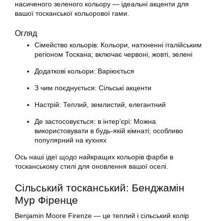
насиченого зеленого кольору — ідеальні акценти для
вашої тосканської кольорової гами.
Огляд
Сімейство кольорів: Кольори, натхненні італійським
регіоном Тоскана; включає червоні, жовті, зелені
Додаткові кольори: Варіюється
З чим поєднується: Сільські акценти
Настрій: Теплий, землистий, елегантний
Де застосовується: в інтер’єрі: Можна
використовувати в будь-якій кімнаті; особливо
популярний на кухнях
Ось наші ідеї щодо найкращих кольорів фарби в
тосканському стилі для оновлення вашої оселі.
Сільський тосканський: Бенджамін
Мур Фіренце
Benjamin Moore Firenze — це теплий і сільський колір