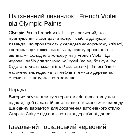
.
Натхненний лавандою: French Violet
від Olympic Paints
Olympic Paints French Violet — це насичений, але
приглушений лавандовий колір. Подібно до кущів
лаванди, що процвітають у середземноморському кліматі,
теплі кольори тосканського ландшафту процвітають з
відтінками холодного кольору, як у French Violet. Це
чудовий вибір для тосканської кухні (де ви, без сумніву,
будете готувати смачні італійські страви). Він особливо
насичено виглядає на тлі меблів з темного дерева та
елементів з натурального каменю.
Порада
Використовуйте плитку з теракоти або травертину для
підлоги, щоб надати їй автентичного тосканського вигляду.
Ще одним варіантом для досягнення витонченого стилю
Старого Світу є підлога з потертої дерев’яної дошки.
Ідеальний тосканський червоний: