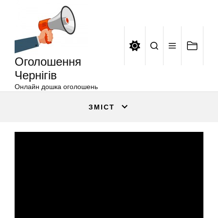
Оголошення
Перейти
Чернігів
до
вмісту
Оголошення
Чернігів
Онлайн дошка оголошень
ЗМІСТ