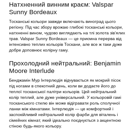
Натхненний винним краєм: Valspar
Sunny Bordeaux
Тосканські кольори завжди включають виноград цього
регіону. Під час збору врожаю глибокі тосканські кольори,
натхненні вином, чудово виглядають на тлі золота зів’ялих
трав. Valspar Sunny Bordeaux — це приємна перерва від
інтенсивно теплих кольорів Тоскани, але все ж таки дуже
добре доповнює колірну гаму.
Прохолодний нейтральний: Benjamin
Moore Interlude
Бенджамін Мур Інтерлюдія відчувається як мокрий пісок
під ногами в спекотний день, коли ви додаєте його до
теплої тосканської палітри кольорів. Цей нейтральний
колір теплий, але дуже універсальний. У кольоровій гамі
тосканського стилю він може відігравати роль сполучної
ланки між кімнатами. Інтерлюдія — це комфортний і
заспокійливий нейтральний колір фарби для віталень і
сімейних кімнат, який ідеально поєднується з акцентною
стіною будь-якого кольору.