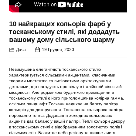
10 найкращих кольорів фарб у
тосканському стилі, які додадуть
вашому дому сільського шарму
Дача
19 Грудня, 2020
Невимушена елегантність тосканського стилю
характеризується сільськими акцентами, класичними
творами мистецтва та витіюватими архітектурними
деталями, що нагадують про віллу в італійській сільській
місцевості. Але родзинкою будь-якого приміщення в
тосканському стилі є його приголомшлива колірна гамма,
оскільки ландшафт Тоскани надихає на багату палітру
кольорів для декорування. Тосканська кольорова палітра
переважно тепла. Додавання холодних кольорових
акцентів дає баланс у вашій палітрі. Теплі кольори декору
в тосканському стилі є відображенням золотистих полів і
сільських стін. Блакитне небо регіону та пишне листя