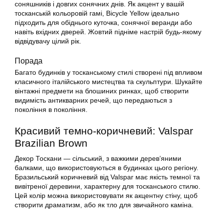
соняшників і довгих сонячних днів. Як акцент у вашій
тосканській кольоровій гамі, Bicycle Yellow ідеально
підходить для обіднього куточка, сонячної веранди або
навіть вхідних дверей. Жовтий підніме настрій будь-якому
відвідувачу цілий рік.
Порада
Багато будинків у тосканському стилі створені під впливом
класичного італійського мистецтва та скульптури. Шукайте
вінтажні предмети на блошиних ринках, щоб створити
видимість антикварних речей, що передаються з
покоління в покоління.
Красивий темно-коричневий: Valspar
Brazilian Brown
Декор Тоскани — сільський, з важкими дерев’яними
балками, що використовуються в будинках цього регіону.
Бразильський коричневий від Valspar має якість темної та
вивітреної деревини, характерну для тосканського стилю.
Цей колір можна використовувати як акцентну стіну, щоб
створити драматизм, або як тло для звичайного каміна.