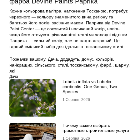
фарба Devine Paints Paprika
Кожна кольорова палітра, натхненна Тосканою, потребує
червоного — кольору знаменитого вина регіону та
багатьох його полів, засіяних маком. Паприка від Devine
Paint Center — це соковитий і насичений колір, навіть
якщо його оточують різноманітні теплі чи холодні відтінки.
Паприка — сильний колір, але не надто яскравий. Це
гарний сміливий вибір для їдальні в тосканському стилі.
Позначки:
вашому
,
Дача
,
додадуть
,
дому:
,
кольорів
,
найкращих
,
сільського
,
стилі
,
тосканському
,
фарб,
,
шарму
,
які
Дача
Lobelia inflata vs Lobelia
cardinalis: One Genus, Two
Species
1 Серпня, 2026
Почему важно выбрать
грамотные строительные услуги
1 Серпня, 2026