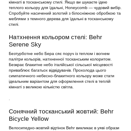
кімнаті в тосканському стилі. Якщо ви шукаєте ідею
теплого кольору для їдальні, Honeycomb — чудовий вибір.
Спробуйте насичений золотий з білосніжною обробкою та
меблями з темного дерева для їдальні в тосканському
стилі.
Натхнення кольором стелі: Behr
Serene Sky
Безтурботне небо Бера сяє поруч із теплом і вогнем
палітри кольорів, натхненної тосканським колоритом.
Безкрає блакитне небо італійської сільської місцевості
приваблює багатьох відвідувачів. Прохолода цього
симпатичного небесно-блакитного кольору може стати
ідеальним варіантом для оформлення стелі в теплій
кімнаті з великою кількістю світла.
.
Сонячний тосканський жовтий: Behr
Bicycle Yellow
Велосипедно-жовтий відтінок Behr викликає в уяві образи