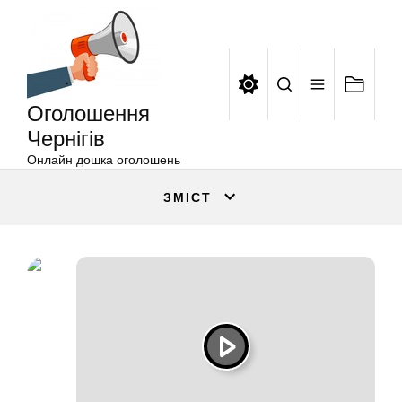
Оголошення
Перейти
Чернігів
до
вмісту
Оголошення
Чернігів
Онлайн дошка оголошень
ЗМІСТ