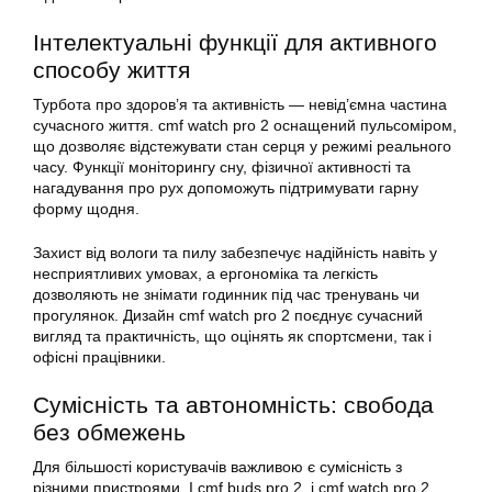
Інтелектуальні функції для активного
способу життя
Турбота про здоров’я та активність — невід’ємна частина
сучасного життя. cmf watch pro 2 оснащений пульсоміром,
що дозволяє відстежувати стан серця у режимі реального
часу. Функції моніторингу сну, фізичної активності та
нагадування про рух допоможуть підтримувати гарну
форму щодня.
Захист від вологи та пилу забезпечує надійність навіть у
несприятливих умовах, а ергономіка та легкість
дозволяють не знімати годинник під час тренувань чи
прогулянок. Дизайн cmf watch pro 2 поєднує сучасний
вигляд та практичність, що оцінять як спортсмени, так і
офісні працівники.
Сумісність та автономність: свобода
без обмежень
Для більшості користувачів важливою є сумісність з
різними пристроями. І cmf buds pro 2, і cmf watch pro 2