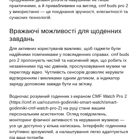
практичними, а й привабливими на вигляд. cmf buds pro 2
у використанні — це поєднання зручності, елегантності та
сучасних технологій.
Вражаючі можливості для щоденних
завдань
Для активних користувачів важливо, щоб гаджети були
надійними помічниками у повсякденних справах. cmf buds
pro 2 пропонують чистий та насичений звук, що робить їх
незамінними під час дзвінків, прослуховування музики чи
перегляду відео. Чутливість сенсорів дозволяє керувати
відтворенням і викликами одним дотиком, а індикатор
заряду допоможе завжди бути на зв’язку.
Водночас розумний годинник з екраном CMF Watch Pro 2
(https://cmf.in.ua/rozumni-godinniki-smart-watch/smart-
godinniki-cmf-watch-pro-2) на руці стане вашим
персональним асистентом. Огляд повідомлень,
моніторинг фізичної активності та керування музикою —
усе це доступно у кілька натискань. Інтерфейс годинника
інтуїтивно зрозумілий, а налаштування легко адаптуються
під ваші потреби.