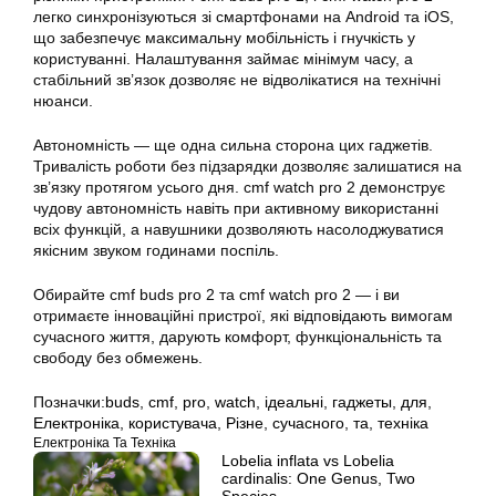
легко синхронізуються зі смартфонами на Android та iOS,
що забезпечує максимальну мобільність і гнучкість у
користуванні. Налаштування займає мінімум часу, а
стабільний зв’язок дозволяє не відволікатися на технічні
нюанси.
Автономність — ще одна сильна сторона цих гаджетів.
Тривалість роботи без підзарядки дозволяє залишатися на
зв’язку протягом усього дня. cmf watch pro 2 демонструє
чудову автономність навіть при активному використанні
всіх функцій, а навушники дозволяють насолоджуватися
якісним звуком годинами поспіль.
Обирайте cmf buds pro 2 та cmf watch pro 2 — і ви
отримаєте інноваційні пристрої, які відповідають вимогам
сучасного життя, дарують комфорт, функціональність та
свободу без обмежень.
Позначки:
buds
,
cmf
,
pro
,
watch
,
ідеальні
,
гаджеты
,
для
,
Електроніка
,
користувача
,
Різне
,
сучасного
,
та
,
техніка
Електроніка Та Техніка
Lobelia inflata vs Lobelia
cardinalis: One Genus, Two
Species