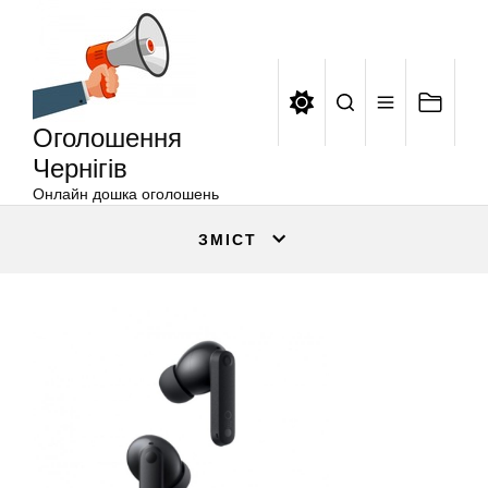
Оголошення
Перейти
Чернігів
до
вмісту
Оголошення
Чернігів
Онлайн дошка оголошень
ЗМІСТ