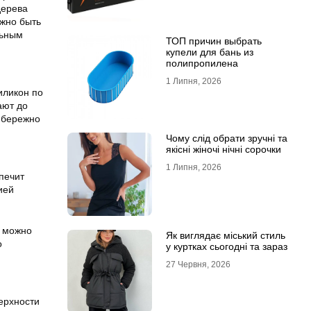
дерева
лжно быть
льным
ТОП причин выбрать
купели для бань из
полипропилена
1 Липня, 2026
иликон по
ают до
о бережно
Чому слід обрати зручні та
якісні жіночі нічні сорочки
1 Липня, 2026
печит
ией
а можно
Як виглядає міський стиль
о
у куртках сьогодні та зараз
27 Червня, 2026
ерхности