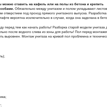
 можно ставить на кафель или на полы из бетона и крепить
собами.
Обязательно между унитазом и полом укладывают листо
ым отверстием под проход прямого унитазного выпуска. Разработка
тафте вероятна исключительно в случае, когда она заделана в бето
ду перед тем как начать работы! Разборка старой модели унитаза
льно после водного слива из зоны для работы! Пол перед монтаже
ть выровнен. Монтаж унитаза на кривой пол проблемна и техничес
ь);
;
ика;
;