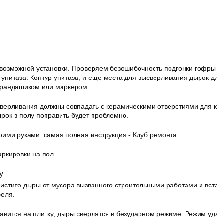
 возможной установки. Проверяем безошибочность подгонки гофры
унитаза. Контур унитаза, и еще места для высверливания дырок д
арандашиком или маркером.
сверливания должны совпадать с керамическими отверстиями для 
ырок в полу поправить будет проблемно.
ркировки на пол
у
чистите дыры от мусора вызванного строительными работами и вста
еля.
тавится на плитку, дыры сверлятся в безударном режиме. Режим уд