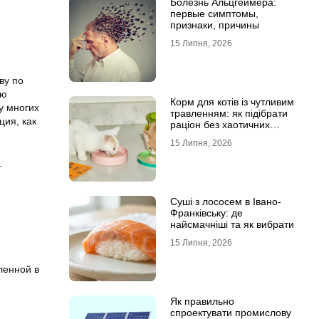
Болезнь Альцгеймера:
первые симптомы,
признаки, причины
15 Липня, 2026
ву по
ию
Корм для котів із чутливим
у многих
травленням: як підібрати
ия, как
раціон без хаотичних
експериментів
15 Липня, 2026
.
Суші з лососем в Івано-
Франківську: де
найсмачніші та як вибрати
15 Липня, 2026
ленной в
Як правильно
спроектувати промислову