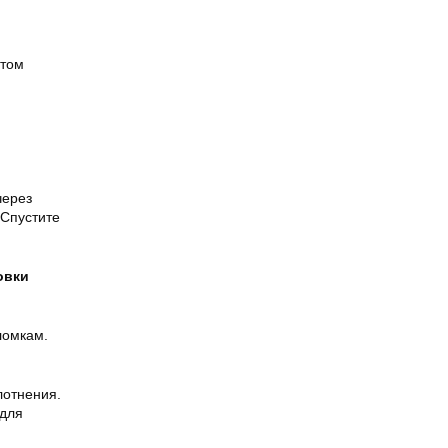
утом
через
 Спустите
овки
ломкам.
лотнения.
 для