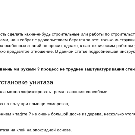
ть сделать какие-нибудь строительные или работы по строительст
ми, наш собрат с удовольствием берется за все: только инструкц
а особенных знаний не просит, однако, к сантехническим работам 
ко предвзятое отношение. В данной статье подробнейшая инструкц
венными руками ? процесс не труднее заштукатуривания стен
установке унитаза
пола можно зафиксировать тремя главными способами:
за на полу при помощи саморезов;
нием к тафте ? не очень большой доске из дерева, несколько утоп
таза на клей на эпоксидной основе.