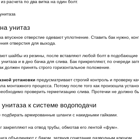
из расчета по два витка на один болт.
унитаза
 на унитаз
а впускное отверстие одевают уплотнение. Ставить бак нужно, ко
ния отверстия для выхода.
ают шайбы из резины, после вставляют любой болт в подобающие
унитаза и в дно бачка для слива. Бак прикрепляют, по очереди зат
бак должен принять строго горизонтальное положение.
азной установки
предусматривает строгий контроль и проверку ка
па монтажного процесса. Потому после того как произошла устано
 необходимо проверить герметизацию слива. Протечки не должно бы
унитаза к системе водоподачи
 подбирать армированные шланги с накидными гайками.
 закрепляют на отвод трубы, обмотав его лентой «фум».
нга объединяют с баком, затянув сочетание разводным ключом.