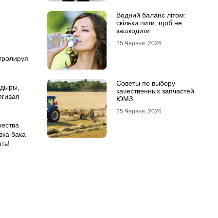
Водний баланс літом:
скільки пити, щоб не
зашкодити
25 Червня, 2026
нтролируя
Советы по выбору
 дыры,
качественных запчастей
ягивая
ЮМЗ
25 Червня, 2026
чества
вка бака
ть!