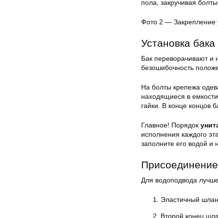
пола, закручивая болты 
Фото 2 — Закрепление 
Установка бака
Бак переворачивают и н
безошибочность положе
На болты крепежа одев
находящиеся в емкости 
гайки. В конце концов 
Главное! Порядок
унит
исполнения каждого эта
заполните его водой и
Присоединение 
Для водоподвода лучше
Эластичный шланг
Второй конец шла