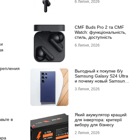
6 Липня, 2026
CMF Buds Pro 2 та CMF
Watch: функціональність,
стиль, доступність
 и
6 Липня, 2026
ля
крепления
Выгодный к покупке б/у
Samsung Galaxy S24 Ultra
и почему новый Samsung
Galaxy S25 Ultra признан
3 Липня, 2026
лучшим
Який акумулятор кращий
вьте в
для інвертора: критерії
вибору для бізнесу
2 Липня, 2026
ара