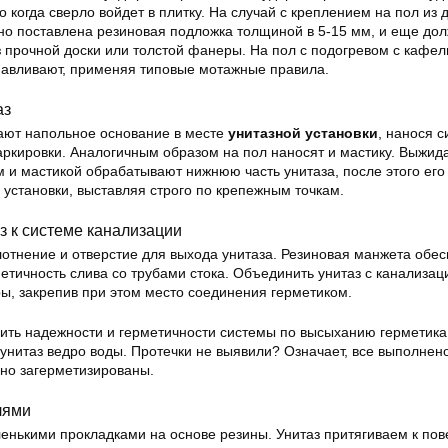
 когда сверло войдет в плитку. На случай с креплением на пол из 
но поставлена резиновая подложка толщиной в 5-15 мм, и еще до
з прочной доски или толстой фанеры. На пол с подогревом с кафе
навливают, применяя типовые мотажные правила.
аз
ают напольное основание в месте
унитазной установки
, нанося с
аркировки. Аналогичным образом на пол наносят и мастику. Выжид
м и мастикой обрабатывают нижнюю часть унитаза, после этого ег
 установки, выставляя строго по крепежным точкам.
 к системе канализации
лотнение и отверстие для выхода унитаза. Резиновая манжета обес
етичность слива со трубами стока. Объединить унитаз с канализац
, закрепив при этом место соединения герметиком.
рить надежности и герметичности системы по высыханию герметик
унитаз ведро воды. Протечки не выявили? Означает, все выполнен
чно загерметизированы.
лями
нькими прокладками на основе резины. Унитаз притягиваем к пов