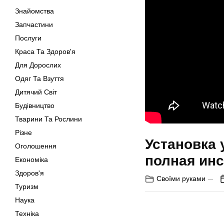
Знайомства
Запчастини
Послуги
Краса Та Здоров'я
Для Дорослих
Одяг Та Взуття
Дитячий Світ
Будівництво
Тварини Та Рослини
Різне
Установка 
Оголошення
полная ин
Економіка
Здоров'я
Своїми руками
Туризм
Наука
Техніка