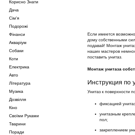
Корисно Знати
Дача
Сім'я
Подорожі
Если имеется возможнос
Фінанси
дому собственными сила
Акваріум
подавай! Монтаж унитаз
Собаки
наших мастеров немнож
поставить унитаз.
Коти
Електрика
Монтаж унитаза собст
Авто
Инструкция по 
Література
Музика
Унитаз к поверхности 
Дозвілля
фиксацией унита
Кіно
унитазным крепле
Своїми Руками
пол;
Тварини
закреплением уни
Поради