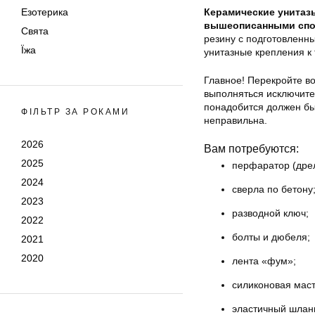
Езотерика
Керамические унитазы
вышеописанными спо
Свята
резину с подготовленн
Їжа
унитазные крепления к 
Главное! Перекройте во
выполняться исключите
понадобится должен бы
ФІЛЬТР ЗА РОКАМИ
неправильна.
2026
Вам потребуются:
2025
перфаратор (дрел
2024
сверла по бетону
2023
разводной ключ;
2022
болты и дюбеля;
2021
2020
лента «фум»;
силиконовая маст
эластичный шланг