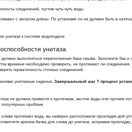
чность соединений, пустив чуть-чуть воды.
ливают с запасом длины. По установке он не должен быть в натян
е унитаза к системе водоподачи
оспособности унитаза
 должно выполняться переполнения бака смыва. Заполните бак и 
ок времени необходимо проверить, не протекают ли соединения.
верить герметичность сточных соединений.
тановке унитазные сиденья
.
Завершальный шаг ? процесс устан
таза не должна привести к протечкам, застою воды или прочим по
х популярных проблем
я слива протекает вода, вы неверно расположили прокладки для уп
 отвинтите крепеж бачка для слива до унитаза, исправив прокладку