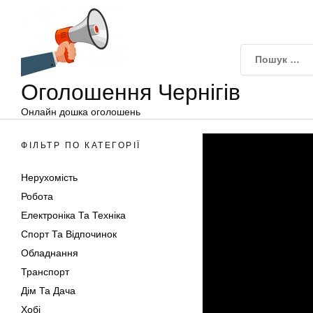
Оголошення
Перейти
Чернігів
до
вмісту
Оголошення Чернігів
Онлайн дошка оголошень
ФІЛЬТР ПО КАТЕГОРІЇ
Нерухомість
Робота
Електроніка Та Техніка
Спорт Та Відпочинок
Обладнання
Транспорт
Дім Та Дача
Хобі