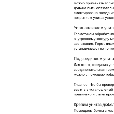
можно применять только
должна быть обязатель
смонтировано гнездо и
покрытием унитаз уста
Устанавливаем унит
Герметиком обрабатыв
внутреннему контуру м
застывания. Герметико
устанавливают на точке
Подсоединяем унитаз
Для этого, соединив уп
соединенительная герм
можно с помощью гофры
Главное! Что бы прове
вылить в установленый 
правильно и стыки про
Крепим унитаз дюбе
Помещаем болты с мале