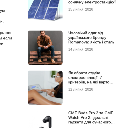
сонячну електростанцію?
15 Липня, 2026
вую
н.
 должен
Чоловічий одяг від
українського бренду
м если
Romanova: якість і стиль
ки
14 Липня, 2026
Як обрати студію
електроепіляції: 7
критеріїв, на які варто
звернути увагу
12 Липня, 2026
CMF Buds Pro 2 та CMF
Watch Pro 2: ідеальні
гаджети для сучасного
користувача