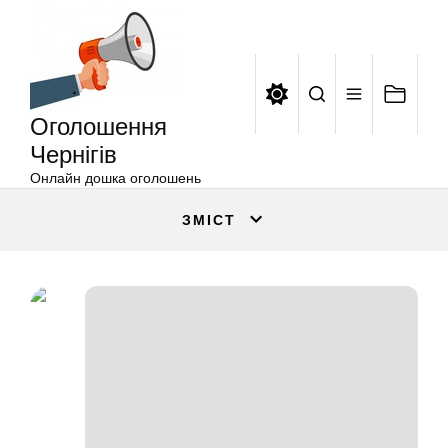
Оголошення
Перейти
Чернігів
до
вмісту
Оголошення
Чернігів
Онлайн дошка оголошень
ЗМІСТ