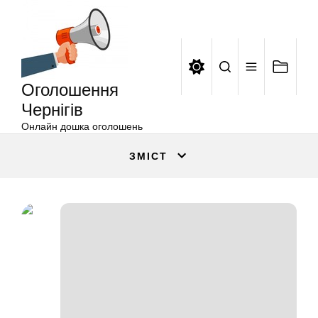
Оголошення
Перейти
Чернігів
до
вмісту
Оголошення
Чернігів
Онлайн дошка оголошень
ЗМІСТ