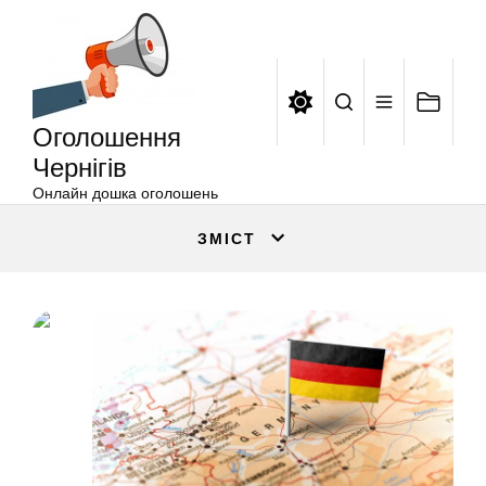
Оголошення
Перейти
Чернігів
до
вмісту
Оголошення
Чернігів
Онлайн дошка оголошень
ЗМІСТ