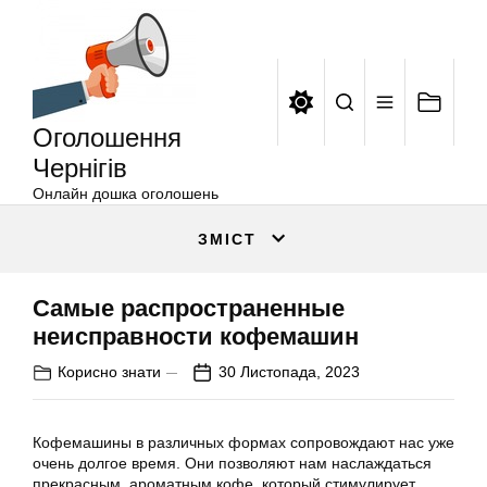
Оголошення
Перейти
Чернігів
до
вмісту
Оголошення
Чернігів
Онлайн дошка оголошень
ЗМІСТ
Самые распространенные
неисправности кофемашин
Корисно знати
30 Листопада, 2023
Кофемашины в различных формах сопровождают нас уже
очень долгое время. Они позволяют нам наслаждаться
прекрасным, ароматным кофе, который стимулирует