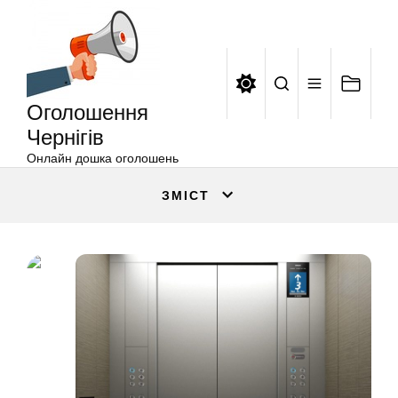
Оголошення
Перейти
Чернігів
до
вмісту
Оголошення
Чернігів
Онлайн дошка оголошень
ЗМІСТ