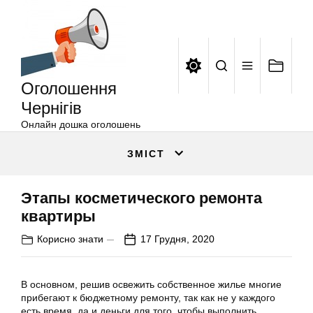
Оголошення
Перейти
Чернігів
до
вмісту
Оголошення
Чернігів
Онлайн дошка оголошень
ЗМІСТ
Этапы косметического ремонта
квартиры
Корисно знати
17 Грудня, 2020
В основном, решив освежить собственное жилье многие
прибегают к бюджетному ремонту, так как не у каждого
есть время, да и деньги для того, чтобы выполнить