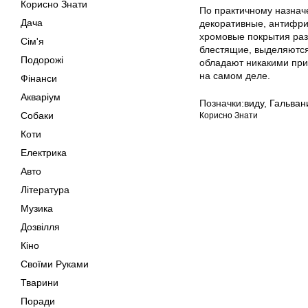
Корисно Знати
По практичному назнач
Дача
декоративные, антифрик
хромовые покрытия раз
Сім'я
блестящие, выделяются
Подорожі
обладают никакими при
на самом деле.
Фінанси
Акваріум
Позначки:
виду
,
Гальван
Собаки
Корисно Знати
Коти
Електрика
Авто
Література
Музика
Дозвілля
Кіно
Своїми Руками
Тварини
Поради