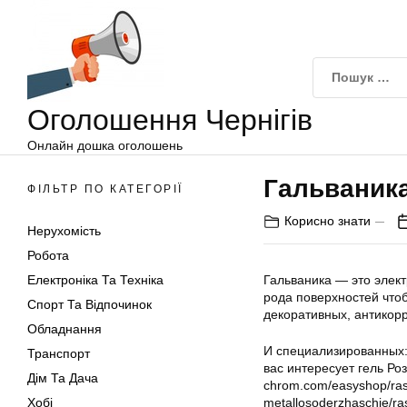
Оголошення
Перейти
Чернігів
до
вмісту
Оголошення Чернігів
Онлайн дошка оголошень
Гальваник
ФІЛЬТР ПО КАТЕГОРІЇ
Корисно знати
Нерухомість
Робота
Електроніка Та Техніка
Гальваника — это элек
рода поверхностей что
Спорт Та Відпочинок
декоративных, антикор
Обладнання
И специализированных: 
Транспорт
вас интересует гель Роз
Дім Та Дача
chrom.com/easyshop/rasho
Хобі
metallosoderzhaschie/ra