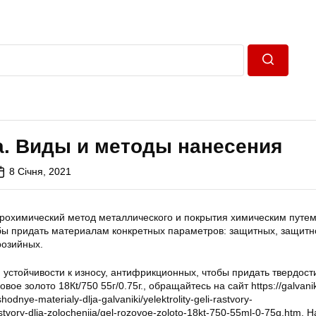
Пошук
а. Виды и методы нанесения
8 Січня, 2021
трохимический метод металлического и покрытия химическим путем
бы придать материалам конкретных параметров: защитных, защитн
розийных.
устойчивости к износу, антифрикционных, чтобы придать твердости
овое золото 18Кt/750 55г/0.75г., обращайтесь на сайт https://galvani
dnye-materialy-dlja-galvaniki/yelektrolity-geli-rastvory-
stvory-dlja-zolochenija/gel-rozovoe-zoloto-18kt-750-55ml-0-75g.htm. 