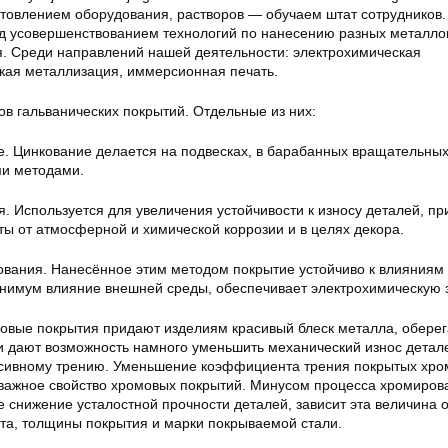
товлением оборудования, растворов — обучаем штат сотрудников.
д усовершенствованием технологий по нанесению разных металло
. Среди направлений нашей деятельности: электрохимическая
кая металлизация, иммерсионная печать.
ов гальванических покрытий. Отдельные из них:
е. Цинкование делается на подвесках, в барабанных вращательны
ми методами.
. Используется для увеличения устойчивости к износу деталей, п
ты от атмосферной и химической коррозии и в целях декора.
кования. Нанесённое этим методом покрытие устойчиво к влияниям
инимум влияние внешней среды, обеспечивает электрохимическую 
овые покрытия придают изделиям красивый блеск металла, обере
и дают возможность намного уменьшить механический износ детал
сивному трению. Уменьшение коэффициента трения покрытых хр
важное свойство хромовых покрытий. Минусом процесса хромиров
 снижение усталостной прочности деталей, зависит эта величина о
та, толщины покрытия и марки покрываемой стали.