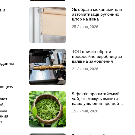
Як обрати механізми для
в и
автоматизації рулонних
штор на вікна
25 Липня, 2026
х
ТОП причин обрати
професійне виробництво
валів на замовлення
риданию
21 Липня, 2026
защиту.
9 фактів про китайський
чай, які можуть змінити
гают
ваше уявлення про цей
ей,
напій
омом
19 Липня, 2026
ания
т