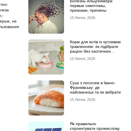
Болезнь Альцгеймера:
тно-
первые симптомы,
олиза
признаки, причины
;-
15 Липня, 2026
ерые, не
льзования
Корм для котів із чутливим
травленням: як підібрати
раціон без хаотичних
експериментів
15 Липня, 2026
Суші з лососем в Івано-
Франківську: де
найсмачніші та як вибрати
15 Липня, 2026
Як правильно
спроектувати промислову