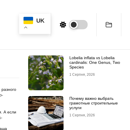
UK
Lobelia inflata vs Lobelia
cardinalis: One Genus, Two
Species
1 Серпня, 2026
 разного
о-
Почему важно выбрать
грамотные строительные
услуги
. А если
1 Серпня, 2026
k-
Наша