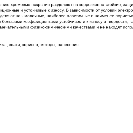
ению хромовые покрытия разделяют на коррозионно-стойкие, защи
ционные и устойчивые к износу. В зависимости от условий электр
деляют на:- молочные, наиболее пластичные и наименее пористые
 большими коэффициентами устойчивости к износу и твердости;- с
мечательными физико-химическими качествами и не находят испо
ика.
,
знати
,
корисно
,
методы
,
нанесения