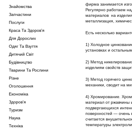
фирма занимается изго
Знайомства
Регулярно работаем на
Запчастини
материалов на изделия
металлизация, химичес
Послуги
Краса Та Здоров'я
Есть несколько вариант
Для Дорослих
1) Холодное цинковани
Одяг Та Взуття
установках и остальны
Дитячий Світ
2) Метод никелирования
Будівництво
изделиям свойств защи
Тварини Та Рослини
Різне
3) Метод горячего цин
механики, сводит на м
Оголошення
Економіка
4) Хромирование. Хром
Здоров'я
материал от ржавчины 
подвергающихся интен
Туризм
поверхностей — очень 
Наука
считается внушительное
температуры электроли
Техніка