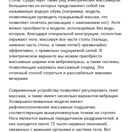
стопы. Существует также ряд электрических массажеров,
большинство из которых представляют собой так
называемую водную обувь (например, модель,
позволяющая проводить пузырьковый массаж, что
позволяет сочетать релаксацию с намоканием ног). Хотя
можно приобрести и модели, используемые без воды,
которые, благодаря специальной конструкции, полностью
окружают ноги, массируя все части стопы (пальцы,
нижнюю часть стопы, а также пятки!) чрезвычайно
эффективно, с правильно ощущаемой силой. В
электрическом варианте мы можем приобрести
массажные шарики или виброматрасы, а также системы,
позволяющие нагревать массажный снаряд. Это
отличный способ согреться и расслабиться зимними
вечерами.
Современные устройства позволяют регулировать темп
массажа, а также имеют несколько вариантов вибрации.
Усовершенствованные модели имеют
рефлексологические массажные подушечки,
соответствующие вышеупомянутым точкам на ступнях.
Ноги являются важным передатчиком раздражителей; в
них находится около 72 тысяч нервных окончаний,
связанных с важными органами и частями тела. Вот