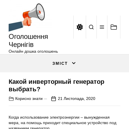
Оголошення
Перейти
Чернігів
до
вмісту
Оголошення
Чернігів
Онлайн дошка оголошень
ЗМІСТ
Какой инверторный генератор
выбрать?
Корисно знати
21 Листопада, 2020
Когда использование электроэнергии – вынужденная
мера, на помощь приходит специальное устройство под
названием генератор.