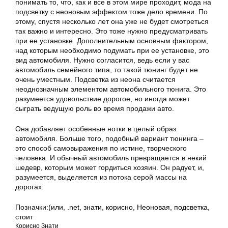
понимать то, что, как и все в этом мире проходит, мода на
подсветку с неоновым эффектом тоже дело времени. По
этому, спустя несколько лет она уже не будет смотреться
так важно и интересно. Это тоже нужно предусматривать
при ее установке. Дополнительным основным фактором,
над которым необходимо подумать при ее установке, это
вид автомобиля. Нужно согласится, ведь если у вас
автомобиль семейного типа, то такой тюнинг будет не
очень уместным. Подсветка из неона считается
неоднозначным элементом автомобильного тюнига. Это
разумеется удовольствие дорогое, но иногда может
сыграть ведущую роль во время продажи авто.
Она добавляет особенные нотки в целый образ
автомобиля. Больше того, подобный вариант тюнинга –
это способ самовыражения по истине, творческого
человека. И обычный автомобиль превращается в некий
шедевр, которым может гордиться хозяин. Он радует, и,
разумеется, выделяется из потока серой массы на
дорогах.
Позначки:
(или
,
.net
,
знати
,
корисно
,
Неоновая
,
подсветка
,
стоит
Корисно Знати