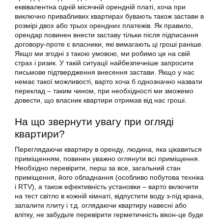
еквівалентна одній місячній орендній платі, хоча при
виключно привабливих квартирах бувають також застави в
розмірі двох або трьох орендних платежів. Як правило,
орендар повинен внести заставу тільки після підписання
договору-проте є власники, які вимагають ці гроші раніше.
Якщо ми згодні з такою умовою, ми робимо це на свій
страх і ризик. У такій ситуації найбезпечніше запросити
письмове підтвердження внесення застави. Якщо у нас
немає такої можливості, варто хоча б однозначно назвати
переклад – таким чином, при необхідності ми зможемо
довести, що власник квартири отримав від нас гроші.
На що звернути увагу при огляді
квартири?
Переглядаючи квартиру в оренду, людина, яка цікавиться
приміщенням, повинен уважно оглянути всі приміщення.
Необхідно перевірити, перш за все, загальний стан
приміщення, його обладнання (особливо побутова техніка
і RTV), а також ефективність установки – варто включити
на тест світло в кожній кімнаті, відпустити воду з-під крана,
запалити плиту і т.д. оглядаючи квартиру навесні або
влітку, не забудьте перевірити герметичність вікон-це буде