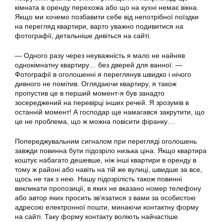
кімната в оренду перехожа або що на кухні немає вікна.
Якщо ми хочемо позбавити себе від непотрібної поїздки
на перегляд квартири, варто уважно подивитися на
фотографії, детальніше дивіться на сайті.
— Одного разу через неуважність я мало не найняв
однокімнатну квартиру… без дверей для ванної. —
Фотографії в оголошенні я переглянув швидко і нічого
дивного не помітив. Оглядаючи квартиру, я також
пропустив це в перший момент-я був занадто
зосереджений на перевірці інших речей. Я зрозумів в
останній момент! А господар ще намагався закрутити, що
це не проблема, що ж можна повісити фіранку…
Попереджувальним сигналом при перегляді оголошень
завжди повинна бути підозріло низька ціна. Якщо квартира
коштує набагато дешевше, ніж інші квартири в оренду в
тому ж районі або навіть на тій же вулиці, швидше за все,
щось не так з нею. Нашу підозрілість також повинні
викликати пропозиції, в яких не вказано номер телефону
або автор яких просить зв’язатися з вами за особистою
адресою електронної пошти, минаючи контактну форму
на сайті. Таку форму контакту воліють найчастіше