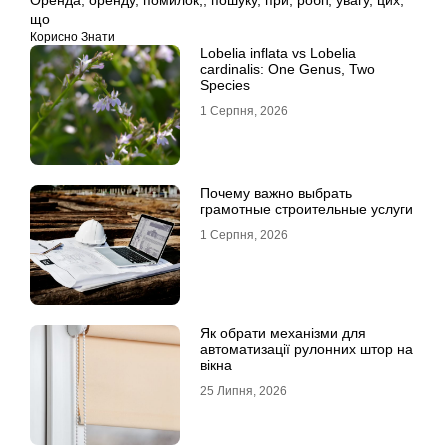
Оренда
,
оренду
,
помилок,
,
пошуку
,
при
,
робіт
,
увагу
,
цих
,
що
Корисно Знати
Lobelia inflata vs Lobelia
cardinalis: One Genus, Two
Species
1 Серпня, 2026
Почему важно выбрать
грамотные строительные услуги
1 Серпня, 2026
Як обрати механізми для
автоматизації рулонних штор на
вікна
25 Липня, 2026