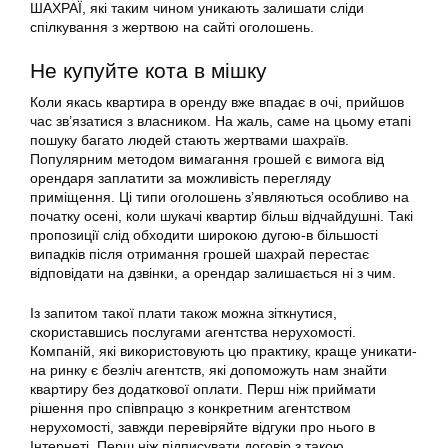
ШАХРАЇ, які таким чином уникають залишати сліди
спілкування з жертвою на сайті оголошень.
Не купуйте кота в мішку
Коли якась квартира в оренду вже впадає в очі, прийшов
час зв’язатися з власником. На жаль, саме на цьому етапі
пошуку багато людей стають жертвами шахраїв.
Популярним методом вимагання грошей є вимога від
орендаря заплатити за можливість перегляду
приміщення. Ці типи оголошень з’являються особливо на
початку осені, коли шукачі квартир більш відчайдушні. Такі
пропозиції слід обходити широкою дугою-в більшості
випадків після отримання грошей шахрай перестає
відповідати на дзвінки, а орендар залишається ні з чим.
Із запитом такої плати також можна зіткнутися,
скориставшись послугами агентства нерухомості.
Компаній, які використовують цю практику, краще уникати-
на ринку є безліч агентств, які допоможуть нам знайти
квартиру без додаткової оплати. Перш ніж приймати
рішення про співпрацю з конкретним агентством
нерухомості, завжди перевіряйте відгуки про нього в
Інтернеті. Перш ніж підписувати договір з такою