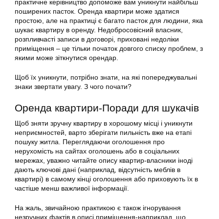
практичне керівництво допоможе вам уникнути найбільш
поширених пасток. Оренда квартири може здатися
простою, але на практиці є багато пасток для людини, яка
шукає квартиру в оренду. Недобросовісний власник,
розпливчасті записи в договорі, приховані недоліки
приміщення – це тільки початок довгого списку проблем, з
якими може зіткнутися орендар.
Щоб їх уникнути, потрібно знати, на які попереджувальні
знаки звертати увагу. З чого почати?
Оренда квартири-Поради для шукачів
Щоб зняти зручну квартиру в хорошому місці і уникнути
неприємностей, варто зберігати пильність вже на етапі
пошуку житла. Переглядаючи оголошення про
нерухомість на сайтах оголошень або в соціальних
мережах, уважно читайте опису квартир-власники іноді
дають ключові дані (наприклад, відсутність меблів в
квартирі) в самому кінці оголошення або приховують їх в
частіше менш важливої інформації.
На жаль, звичайною практикою є також ігнорування
незручних фактів в описі приміщення-наприклад, що