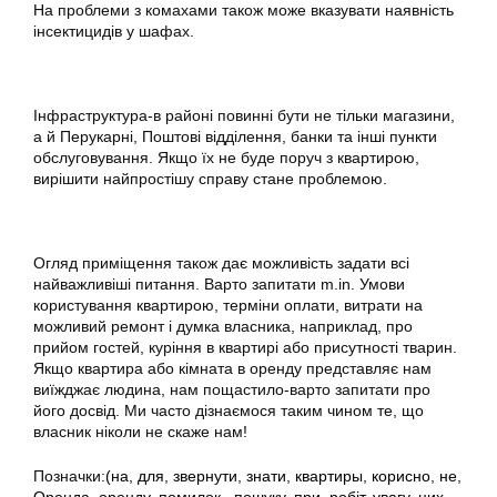
На проблеми з комахами також може вказувати наявність
інсектицидів у шафах.
Інфраструктура-в районі повинні бути не тільки магазини,
а й Перукарні, Поштові відділення, банки та інші пункти
обслуговування. Якщо їх не буде поруч з квартирою,
вирішити найпростішу справу стане проблемою.
Огляд приміщення також дає можливість задати всі
найважливіші питання. Варто запитати m.in. Умови
користування квартирою, терміни оплати, витрати на
можливий ремонт і думка власника, наприклад, про
прийом гостей, куріння в квартирі або присутності тварин.
Якщо квартира або кімната в оренду представляє нам
виїжджає людина, нам пощастило-варто запитати про
його досвід. Ми часто дізнаємося таким чином те, що
власник ніколи не скаже нам!
Позначки:
(на
,
для
,
звернути
,
знати
,
квартиры
,
корисно
,
не
,