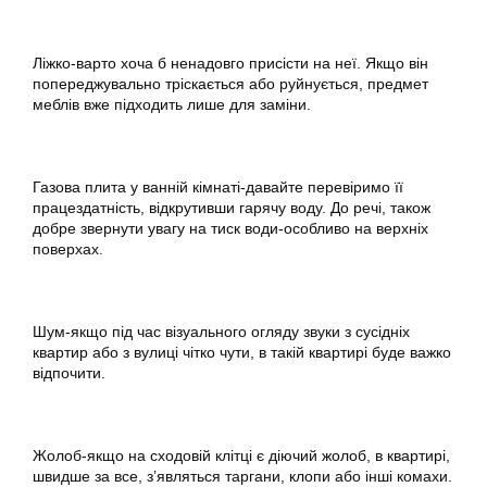
Ліжко-варто хоча б ненадовго присісти на неї. Якщо він
попереджувально тріскається або руйнується, предмет
меблів вже підходить лише для заміни.
Газова плита у ванній кімнаті-давайте перевіримо її
працездатність, відкрутивши гарячу воду. До речі, також
добре звернути увагу на тиск води-особливо на верхніх
поверхах.
Шум-якщо під час візуального огляду звуки з сусідніх
квартир або з вулиці чітко чути, в такій квартирі буде важко
відпочити.
Жолоб-якщо на сходовій клітці є діючий жолоб, в квартирі,
швидше за все, з’являться таргани, клопи або інші комахи.