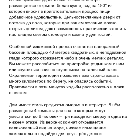
размещается открытая белая кухня, вид на 180° из
которой вносит в приготовительный процесс пищи
добавочное удовольствие. Цельностеклянные двери от
потолка до пола, которые при вашем желании можно
открыть целиком, дают возможность практически затопить
настоящим светом столовую и комнату для гостей.
Особенной изюминкой проекта считается панорамный
бассейн площадью 40 метров квадратных, в неподвижной
глади которого отражается небо в очень мелких деталях.
Вы можете расслабиться на пристройке рядышком с ним
или спуститься вниз по ступенькам на галечный пляж.
Охраняемая территория позволяет вам странствовать
много километров по берегу, не опасаясь событий.
Практически в пяти минутах ходьбы расположено и пляж
с песком.
Дом имеет стиль средиземноморья в интерьере. В нём
размещены 4 комнаты для сна, в которых могут
уместиться до 9 человек – три находятся сверху и одна на
нижнем этаже. Из верхних комнат
открывается
великолепный
вид на море, нижнее помещение
замечательно подойдет для двух-трёх деток и