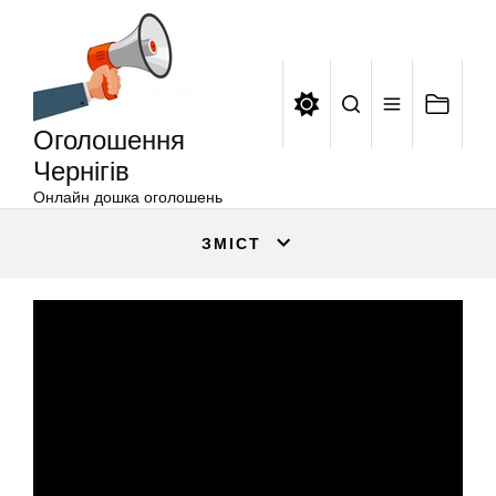
Оголошення
Перейти
Чернігів
до
вмісту
Оголошення
Чернігів
Онлайн дошка оголошень
ЗМІСТ