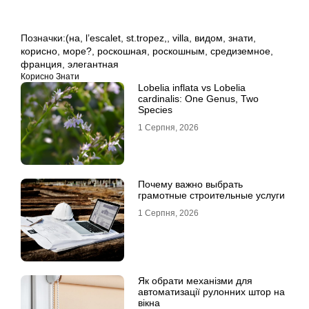
Позначки:
(на
,
l’escalet
,
st.tropez,
,
villa
,
видом
,
знати
,
корисно
,
море?
,
роскошная
,
роскошным
,
средиземное
,
франция
,
элегантная
Корисно Знати
Lobelia inflata vs Lobelia
cardinalis: One Genus, Two
Species
1 Серпня, 2026
Почему важно выбрать
грамотные строительные услуги
1 Серпня, 2026
Як обрати механізми для
автоматизації рулонних штор на
вікна