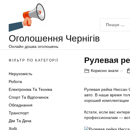
Оголошення
Перейти
Чернігів
до
вмісту
Оголошення Чернігів
Онлайн дошка оголошень
Рулевая р
ФІЛЬТР ПО КАТЕГОРІЇ
Корисно знати
Нерухомість
Робота
Електроніка Та Техніка
Рулевая рейка Ниссан С
авто. В наше время тол
Спорт Та Відпочинок
хороший комплектации
Обладнання
Кстати, если вас интер
Транспорт
профессионалам — вот 
Дім Та Дача
Хобі