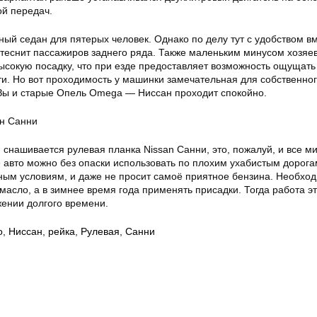
ой передач.
ный седан для пятерых человек. Однако по делу тут с удобством 
стеснит пассажиров заднего ряда. Также маленьким минусом хозяе
ысокую посадку, что при езде предоставляет возможность ощущать
и. Но вот проходимость у машинки замечательная для собственног
АЗы и старые Опель Omega — Ниссан проходит спокойно.
й снашивается рулевая планка Nissan Санни, это, пожалуй, и все м
 авто можно без опаски использовать по плохим ухабистым дорога
ным условиям, и даже не просит самоё приятное бензина. Необхо
масло, а в зимнее время года применять присадки. Тогда работа эт
жении долгого времени.
о
,
Ниссан
,
рейка
,
Рулевая
,
Санни